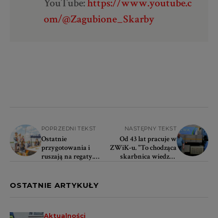
YouTube:
https://www.youtube.c
om/@Zagubione_Skarby
POPRZEDNI TEKST
NASTĘPNY TEKST
Ostatnie
Od 43 lat pracuje w
przygotowania i
ZWiK-u. "To chodząca
ruszają na regaty.
skarbnica wiedzy i
Zbliża się finał The
historii"
Tall Ships Races
OSTATNIE ARTYKUŁY
Aktualności