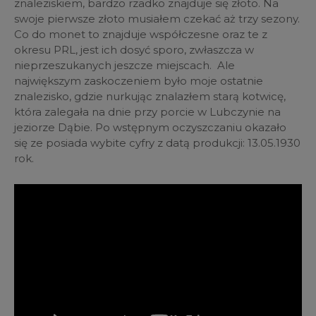
znaleziskiem, bardzo rzadko znajduje się złoto. Na
swoje pierwsze złoto musiałem czekać aż trzy sezony.
Co do monet to znajduje współczesne oraz te z
okresu PRL, jest ich dosyć sporo, zwłaszcza w
nieprzeszukanych jeszcze miejscach. Ale
największym zaskoczeniem było moje ostatnie
znalezisko, gdzie nurkując znalazłem starą kotwicę,
która zalegała na dnie przy porcie w Lubczynie na
jeziorze Dąbie. Po wstępnym oczyszczaniu okazało
się ze posiada wybite cyfry z datą produkcji: 13.05.1930
rok.