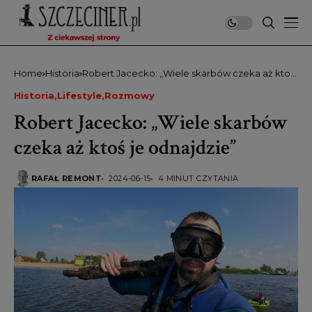
Home
Historia
Robert Jacecko: „Wiele skarbów czeka aż ktoś
je odnajdzie”
Historia
Lifestyle
Rozmowy
Robert Jacecko: „Wiele skarbów
czeka aż ktoś je odnajdzie”
RAFAŁ REMONT
2024-06-15
4 MINUT CZYTANIA