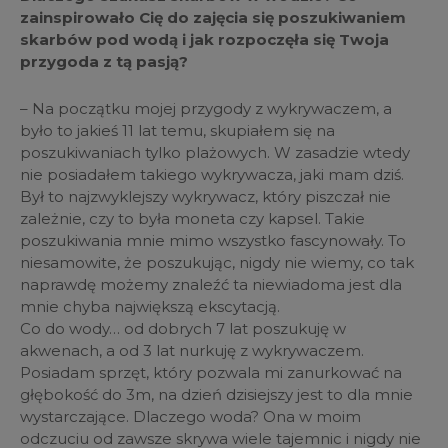
zainspirowało Cię do zajęcia się poszukiwaniem
skarbów pod wodą i jak rozpoczęła się Twoja
przygoda z tą pasją?
– Na początku mojej przygody z wykrywaczem, a
było to jakieś 11 lat temu, skupiałem się na
poszukiwaniach tylko plażowych. W zasadzie wtedy
nie posiadałem takiego wykrywacza, jaki mam dziś.
Był to najzwyklejszy wykrywacz, który piszczał nie
zależnie, czy to była moneta czy kapsel. Takie
poszukiwania mnie mimo wszystko fascynowały. To
niesamowite, że poszukując, nigdy nie wiemy, co tak
naprawdę możemy znaleźć ta niewiadoma jest dla
mnie chyba największą ekscytacją.
Co do wody… od dobrych 7 lat poszukuję w
akwenach, a od 3 lat nurkuję z wykrywaczem.
Posiadam sprzęt, który pozwala mi zanurkować na
głębokość do 3m, na dzień dzisiejszy jest to dla mnie
wystarczające. Dlaczego woda? Ona w moim
odczuciu od zawsze skrywa wiele tajemnic i nigdy nie