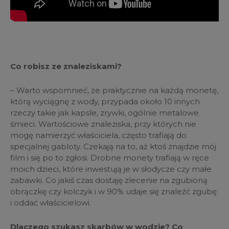
Co robisz ze znaleziskami?
– Warto wspomnieć, że praktycznie na każdą monetę,
którą wyciągnę z wody, przypada około 10 innych
rzeczy takie jak kapsle, zrywki, ogólnie metalowe
śmieci. Wartościowe znaleziska, przy których nie
mogę namierzyć właściciela, często trafiają do
specjalnej gabloty. Czekają na to, aż ktoś znajdzie mój
film i się po to zgłosi. Drobne monety trafiają w ręce
moich dzieci, które inwestują je w słodycze czy małe
zabawki. Co jakiś czas dostaję zlecenie na zgubioną
obrączkę czy kolczyk i w 90% udaje się znaleźć zgubę
i oddać właścicielowi.
Dlaczego szukasz skarbów w wodzie? Co