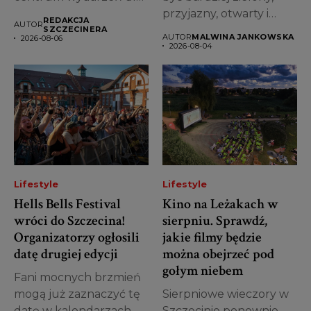
całych...
przyjazny, otwarty i
REDAKCJA
AUTOR
pełen miejsc do...
SZCZECINERA
AUTOR
MALWINA JANKOWSKA
2026-08-06
2026-08-04
Lifestyle
Lifestyle
Hells Bells Festival
Kino na Leżakach w
wróci do Szczecina!
sierpniu. Sprawdź,
Organizatorzy ogłosili
jakie filmy będzie
datę drugiej edycji
można obejrzeć pod
gołym niebem
Fani mocnych brzmień
mogą już zaznaczyć tę
Sierpniowe wieczory w
datę w kalendarzach.
Szczecinie ponownie