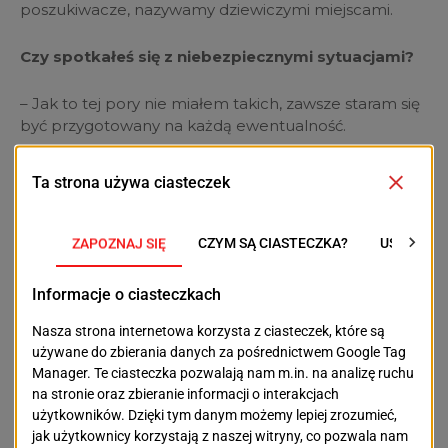
poszukiwacze, nazywamy dziewiczymi miejscami.
Czy spotkałeś się z niebezpiecznymi sytuacjami?
– Jak to tej pory nie miałem takich, zawsze staram się
być przygotowany na każdą ewentualność.
Jakie rady miałbyś dla początkujących
poszukiwaczy skarbów, którzy chcieliby
spróbować swoich sił w poszukiwaniach pod
wodą? Na co powinni zwrócić szczególną uwagę?
– Najważniejszą radą dla nowych poszukiwaczy, którzy
chcą zacząć swoją przygodę z wodą, to tak naprawdę
zalecenie, by przeszli chociażby podstawowy kurs
nurkowy. Jest niezbędny do tego, aby zacząć
nurkować bezpiecznie. Na takim kursie można się
nauczyć techniki nurkowania czy też pozyskać wiedzę
odnośnie sprzętu, w jaki należy się zaopatrzyć. Co do
ceny samego sprzętu to trzeba przygotować się na