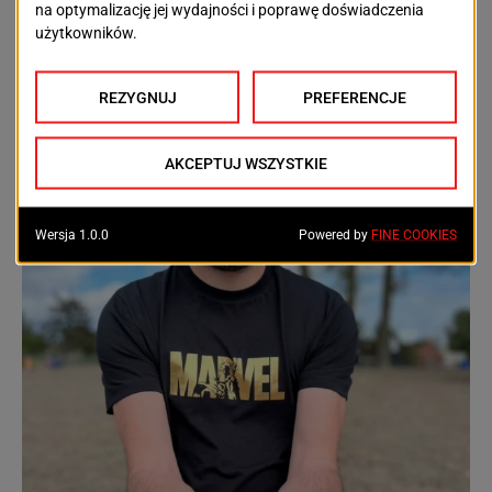
koszty, które mogą przekroczyć na początek nawet
10 tysięcy złotych. A później to już tylko chęć
odkrywania i cierpliwość… ona wynagrodzi wszystko.