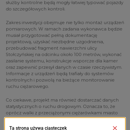
służby kontrolne będą mogły łatwiej typować pojazdy
do szczegółowych kontroli.
Zakres inwestycji obejmuje nie tylko montaż urządzeń
pomiarowych. W ramach zadania wykonawca będzie
musiał przygotować pełną dokumentację
projektową, uzyskać niezbędne uzgodnienia,
przebudować fragment nawierzchni ulicy
Stołczyńskiej na odcinku około 100 metrów, wykonać
zasilanie systemu, konstrukcje wsporcze dla kamer
oraz zapewnić przesył danych w czasie rzeczywistym.
Informacje z urządzeń będą trafiały do systemów
kontrolnych i pozwolą na bieżące monitorowanie
ruchu ciężarowego.
Co ciekawe, projekt ma również dostarczać danych
statystycznych o ruchu drogowym. Oznacza to, że
oprócz walki z przeciążonymi ciężarówkami miasto
zyska narzędzie do analizowania natężenia ruchu,
struktury pojazdów oraz planowania przyszłych