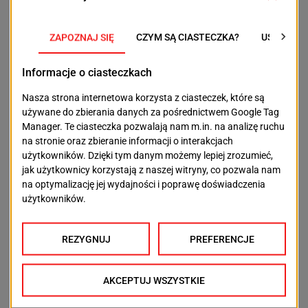
inwestycji drogowych.
Jeżeli przetarg zostanie rozstrzygnięty zgodnie z
planem, system powinien zostać uruchomiony
jeszcze w tym roku. Dokumentacja przetargowa
zakłada zakończenie budowy i odbiorów do końca
listopada 2026 roku.
Dla kierowców ciężarówek oznacza to jedno –
przejazd przez Stołczyn będzie pod stałą
elektroniczną kontrolą, nawet jeśli na miejscu nie
będzie patrolu Inspekcji Transportu Drogowego.
POPRZEDNI TEKST
NASTĘPNY TEKST
Szpital odpowiada po
Piotr Lisek wygrał w
demolce na SOR-ze.
Dobrej. Zofia
„Widzicie minutę, my
Gaborska z rekordem
przeżywamy to
życiowym podczas
każdego dnia”
Dobrego Mityngu