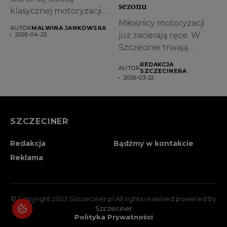
sezonu
klasycznej motoryzacji.
Na Łasztowni odbędzie
Miłośnicy motoryzacji
AUTOR
MALWINA JANKOWSKA
się...
już zacierają ręce. W
2026-04-25
Szczecinie trwają
zgłoszenia do
REDAKCJA
AUTOR
Rozpoczęcia Sezonu...
SZCZECINERA
2026-03-22
SZCZECINER
Redakcja
Bądźmy w kontakcie
Reklama
© Copyright 2023 Szczeciner.pl All rights reserved powered by
Szczeciner
Polityka Prywatności