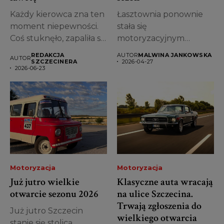
Każdy kierowca zna ten
Łasztownia ponownie
moment niepewności.
stała się
Coś stuknęło, zapaliła się
motoryzacyjnym
kontrolka, auto...
sercem miasta. W
REDAKCJA
AUTOR
MALWINA JANKOWSKA
AUTOR
niedzielę oficjalnie
SZCZECINERA
2026-04-27
2026-06-23
zainaugurowano
sezon...
Motoryzacja
Motoryzacja
Już jutro wielkie
Klasyczne auta wracają
otwarcie sezonu 2026
na ulice Szczecina.
Trwają zgłoszenia do
Już jutro Szczecin
wielkiego otwarcia
stanie się stolicą