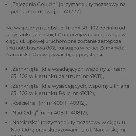
„Zajezdnia Golęcin” (przystanek tymczasowy na
pętli autobusowej, nr 40222).
Na wyłączonym z obsługi liniami 58 i 102 odcinku od
przystanku „Zamknięta” do przejazdu kolejowego w
ciągu ul. Lipowej uruchomiona zostanie zastępcza
linia autobusowa 802, kursująca w relacji Zamknięta –
Narciarska. Obowiązywać będą przystanki:
„Zamknięta” (dla wsiadających, wspólny z liniami
63 i 102 w kierunku centrum, nr 41011),
„Zamknięta” (dla wysiadających, wspólny z liniami
63 i 102 w kierunku Polic, nr 41012),
„Kościelna” (nr nr 40911 i 40912),
„Nad Odrą” (nr nr 40811 i 40812),
„Narciarska” (przystanek tymczasowy w ciągu ul.
Nad Odrą przy skrzyżowaniu z ul. Narciarską, nr