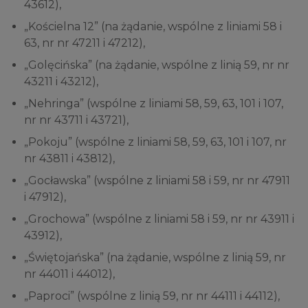
43612),
„Kościelna 12” (na żądanie, wspólne z liniami 58 i
63, nr nr 47211 i 47212),
„Golęcińska” (na żądanie, wspólne z linią 59, nr nr
43211 i 43212),
„Nehringa” (wspólne z liniami 58, 59, 63, 101 i 107,
nr nr 43711 i 43721),
„Pokoju” (wspólne z liniami 58, 59, 63, 101 i 107, nr
nr 43811 i 43812),
„Gocławska” (wspólne z liniami 58 i 59, nr nr 47911
i 47912),
„Grochowa” (wspólne z liniami 58 i 59, nr nr 43911 i
43912),
„Świętojańska” (na żądanie, wspólne z linią 59, nr
nr 44011 i 44012),
„Paproci” (wspólne z linią 59, nr nr 44111 i 44112),