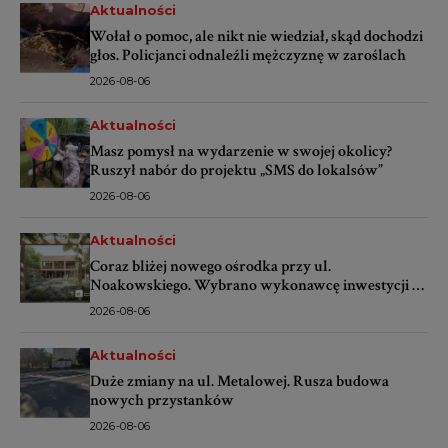
Aktualności
Wołał o pomoc, ale nikt nie wiedział, skąd dochodzi
głos. Policjanci odnaleźli mężczyznę w zaroślach
2026-08-06
Aktualności
Masz pomysł na wydarzenie w swojej okolicy?
Ruszył nabór do projektu „SMS do lokalsów”
2026-08-06
Aktualności
Coraz bliżej nowego ośrodka przy ul.
Noakowskiego. Wybrano wykonawcę inwestycji za
ponad 16 mln zł
2026-08-06
Aktualności
Duże zmiany na ul. Metalowej. Rusza budowa
nowych przystanków
2026-08-06