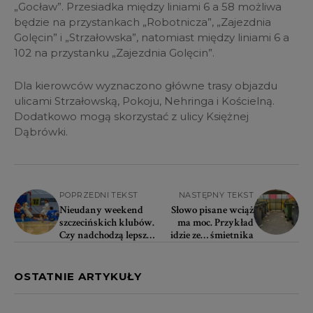
„Gocław”. Przesiadka między liniami 6 a 58 możliwa
będzie na przystankach „Robotnicza”, „Zajezdnia
Golęcin” i „Strzałowska”, natomiast między liniami 6 a
102 na przystanku „Zajezdnia Golęcin”.
Dla kierowców wyznaczono główne trasy objazdu
ulicami Strzałowską, Pokoju, Nehringa i Kościelną.
Dodatkowo mogą skorzystać z ulicy Księżnej
Dąbrówki.
POPRZEDNI TEKST
NASTĘPNY TEKST
Nieudany weekend
Słowo pisane wciąż
szczecińskich klubów.
ma moc. Przykład
Czy nadchodzą lepsze
idzie ze… śmietnika
dni?
OSTATNIE ARTYKUŁY