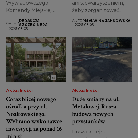
Wywiadowczego
ani stowarzyszeniem,
Komendy Miejskiej
żeby zorganizować
Policji w Szczecinie
koncert, warsztaty, grę
REDAKCJA
AUTOR
MALWINA JANKOWSKA
AUTOR
odnaleźli mężczyznę
miejską...
SZCZECINERA
2026-08-06
2026-08-06
leżącego...
Aktualności
Aktualności
Coraz bliżej nowego
Duże zmiany na ul.
ośrodka przy ul.
Metalowej. Rusza
Noakowskiego.
budowa nowych
Wybrano wykonawcę
przystanków
inwestycji za ponad 16
Rusza kolejna
mln zł