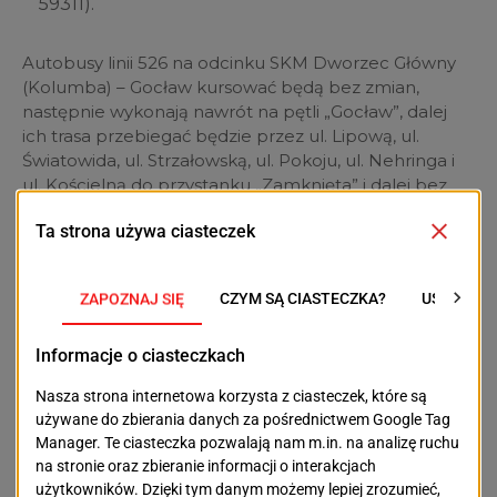
59311).
Autobusy linii 526 na odcinku SKM Dworzec Główny
(Kolumba) – Gocław kursować będą bez zmian,
następnie wykonają nawrót na pętli „Gocław”, dalej
ich trasa przebiegać będzie przez ul. Lipową, ul.
Światowida, ul. Strzałowską, ul. Pokoju, ul. Nehringa i
ul. Kościelną do przystanku „Zamknięta” i dalej bez
zmian. Nie będą przez tę linię obsługiwane przystanki
„Kościelna” i „Nad Odrą”. Dodatkowo uruchomione
zostaną przystanki:
„Strzałowska” (wspólny z linią 58 w kierunku
Gocławia, nr 40411),
„Strzałowska Wiadukt” (w kierunku Dworca
Głównego, wspólny z linią 58, nr 59911),
„Golęcino Szpital” (wspólne z linią 58, nr nr 48311 i
48312),