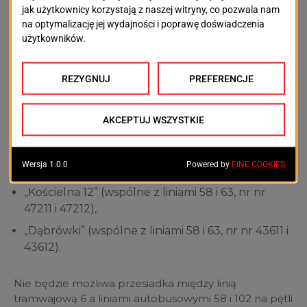
„Grochowa” (wspólne z liniami 58 i 59, nr nr 43911 i
43912),
„Gocławska” (wspólne z liniami 58 i 59, nr nr 47911
i 47912),
„Pokoju” (wspólne z liniami 58, 59, 63, 101 i 107, nr
nr 43811 i 43812),
„Nehringa” (wspólne z liniami 58, 59, 63, 101 i 107,
nr nr 43711 i 43721),
„Golęcińska” (wspólne z linią 59, nr nr 43211 i
43212),
„Kościelna 12” (wspólne z liniami 58 i 63, nr nr
47211 i 47212),
„Dąbrówki” (wspólne z liniami 58 i 63, nr nr 43611 i
43612).
Nie będzie możliwa przesiadka między linią
tramwajową 6 a liniami autobusowymi 58 i 102 na pętli