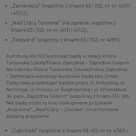
„Zamknięta” (wspólne z liniami 63 i 102, nr nr 41011
i 41012),
„Nad Odrą Terminal” (na żądanie, wspólne z
liniami 63 i 102, nr nr 41111 i 41112),
„Teleyard” (wspólny z liniami 63 i 102, nr 41911).
Autobusy linii 102 kursować będą w relacji Police
Tanowska Szkoła/Police Zajezdnia – Zajezdnia Golęcin.
Na odcinku Police Tanowska Szkoła/Police Zajezdnia
– Zamknięta autobusy kursować będą bez zmian.
Dalej trasa przebiegać będzie przez ul. Kościelną, ul.
Nehringa, ul. Pokoju, ul. Świętojańską i ul. Wiszesława
do pętli „Zajezdnia Golęcin” (wspólnej z liniami 59 i 99).
Nie będą przez tę linię obsługiwane przystanki
„Kościelna”, „Nad Odrą” i „Gocław”. Uruchomione
zostaną przystanki:
„Dąbrówki” (wspólne z liniami 58 i 63, nr nr 43611 i