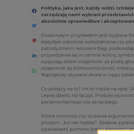
Polityka, jaka jest, każdy widzi. Istni
zarządzają nami wybrani przedstawici
absolutnie sprawiedliwe i akceptowa
Doskonałym przykładem jest wygrana Ka
statystyki odnośnie wykształcenia czy płci,
patriotyzmem i kolorami flagi, podkreślaj
przywdziewa się w ciemne kolory, symbol
wyzywają siebie wzajemnie: za pustą głow
wzajemnie za krótkowzroczność, imbecyli
Najczęściej używane słowa w ciągu ostatn
Co politycy na to? Im to chyba na rękę
Lepiej dzielić, niż łączyć. Prościej wyzwoli
parlamentarnego czy senackiego.
Próba rozmowy czy szukania argumentów
prostym: „bo nie myślisz”. Zadanie pytani
wyzwiskami, pomimo braku elementu e