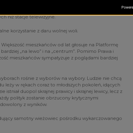
nak spowolnić autodestrukcję. Wystarczy szukać i
rugiej strony. Nie jest to łatwe, bo wymaga szukania
h niż stacje telewizyjne.
lne korzystanie z daru wolnej woli.
y. Większość mieszkańców od lat głosuje na Platformę
bardziej „na lewo” i na „centrum”. Pomimo Prawa i
kszość mieszkańców sympatyzuje z poglądami bardziej
yborach rośnie z wyborów na wybory. Ludzie nie chcą
du leży w rękach coraz to młodszych pokoleń, idących
istniał duopol skrajnej prawicy i skrajnej lewicy, lecz z
każdy polityk zostanie obrzucony krytycznymi
adowolony z wyników.
udujący samotny wieżowiec pośrodku wykarczowanego