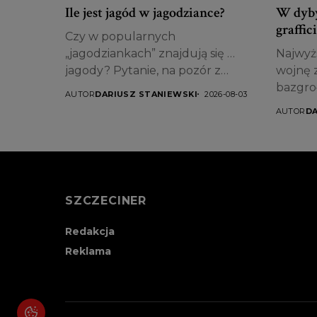
Ile jest jagód w jagodziance?
W dyby
graffic
Czy w popularnych
„jagodziankach” znajdują się …
Najwyżs
jagody? Pytanie, na pozór z
wojnę z
gatunku...
bazgroł
AUTOR
DARIUSZ STANIEWSKI
2026-08-03
AUTOR
DA
SZCZECINER
Redakcja
Reklama