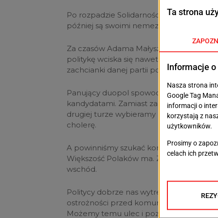
Po rozpadzie Solidarności Jarosław Kaczyń
później są swoimi nemezis.
Za czasów Adama Małysza, „małyszomania” 
politykę wciska się nawet do sportu. Wy
zachcianki danej partii politycznej.
Panujący duopol spowodował, że wybory s
kandydatami. Zamiast zagłosować na ko
drugiej turze wybieramy „mniejsze zło”.
cholerę.
A powinniśmy szukać kompromisu, nie po
Większość Polaków ma. Zamiast tego jeste
wschód.
Politycy dobrze nas wytresowali. Okrągł
ostrożności przed komunistami w maszyn
Możemy temu ulec i pozwalać na destruk