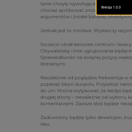
tanie chwyty wywołujące lęk. Możemy jed
chociaż spróbować zrozumieć moralność d
argumentów i źródeł bardziej obiektywnyc
Jednak jest to możliwe. Wystarczy racjona
Szczecin obrał kierunek centrum i lewic
Obywatelską i inne ugrupowania będące 
Sprawiedliwości na kolejnej pozycji wię
liberalnymi.
Niezależnie od poglądów frekwencja w w
popierać ślepo duopolu. Przyszłość naro
do urn. Można krytykować, że kiedyś będzie 
drugiej strony – niezależnie od wyboru, 
komentarzami. Zawsze ktoś będzie niez
Zadowolony będzie tylko deweloper, b
lasu.