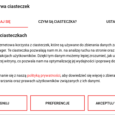
ski i Donald Tusk byli gotowi zawiązać koalicję. 20 lat
i skoki narciarskie łączyły cały naród. Obecnie
grana kogoś może być zależna od działania, czy
tały się nierówną walką gladiatorską między
goś, kto podpasuje naszemu światopoglądowi, w
 Roztrząsamy, czy Polska ma zachorować na dżumę czy
działu. Dążyć do zgody, bo mamy te same wartości.
śmy podzieleni na wieś i na miasto, na zachód i na
e 36 lat wolności umożliwiło przeprogramowanie
ę nienawiści wobec sąsiada o innych poglądach.
cję narodu od środka poprzez erystykę, propagandę,