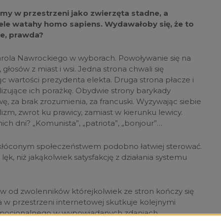
ejemy w przestrzeni jako zwierzęta stadne, a
ele watahy homo sapiens. Wydawałoby się, że to
ne, prawda?
rola Nawrockiego w wyborach. Powoływanie się na
 głosów z miast i wsi. Jedna strona chwali się
ąc wartości prezydenta elekta. Druga strona płacze i
izujące ich porażkę. Obydwie strony barykady
ę, za brak zrozumienia, za francuski. Wyzywając siebie
zm, zwrot ku prawicy, zamiast w kierunku lewicy.
ich dni? „Komunista”, „patriota”, „bonjour”…
. Skłóconym społeczeństwem podobno łatwiej sterować.
ć lęk, niż jakąkolwiek satysfakcję z działania systemu
 od zwolenników którejkolwiek ze stron kończy się
a w przestrzeni internetowej skutkuje kolejnymi
mocjonalnego w wypowiadanych zdaniach.