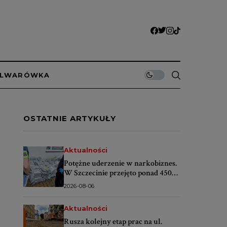
ULWARÓWKA
OSTATNIE ARTYKUŁY
Aktualności
Potężne uderzenie w narkobiznes.
W Szczecinie przejęto ponad 450
kilogramów narkotyków
2026-08-06
Aktualności
Rusza kolejny etap prac na ul.