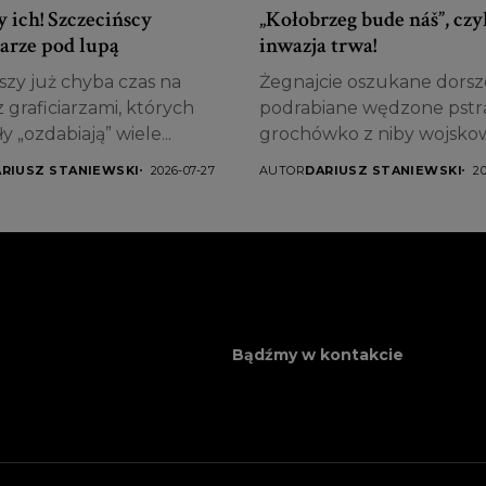
 ich! Szczecińscy
„Kołobrzeg bude náš”, czy
iarze pod lupą
inwazja trwa!
zy już chyba czas na
Żegnajcie oszukane dorsze
 graficiarzami, których
podrabiane wędzone pstrą
y „ozdabiają” wiele...
grochówko z niby wojsk
kotła...
RIUSZ STANIEWSKI
2026-07-27
AUTOR
DARIUSZ STANIEWSKI
2
Bądźmy w kontakcie