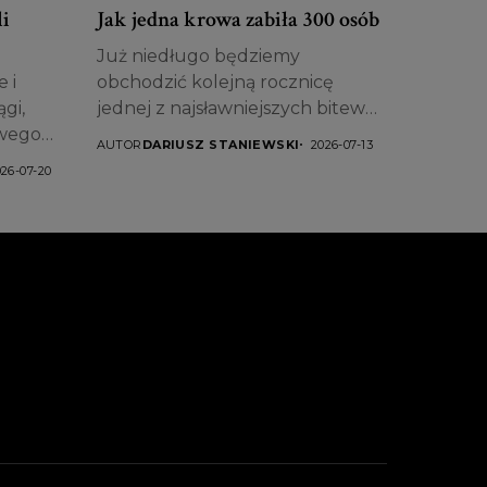
li
Jak jedna krowa zabiła 300 osób
Już niedługo będziemy
 i
obchodzić kolejną rocznicę
gi,
jednej z najsławniejszych bitew
owego
świata –...
AUTOR
DARIUSZ STANIEWSKI
2026-07-13
026-07-20