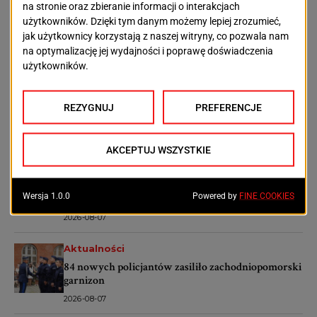
są wybitni artyści
Ecogeneratorze
OSTATNIE ARTYKUŁY
Aktualności
Nowe miejsca parkingowe przy Starkiewicza w
Szczecinie. Wybrano wykonawcę
2026-08-07
Aktualności
Historyczne kamienice przy Kolumba dostaną
drugie życie. Rusza wielki remont
2026-08-07
Aktualności
84 nowych policjantów zasiliło zachodniopomorski
garnizon
2026-08-07