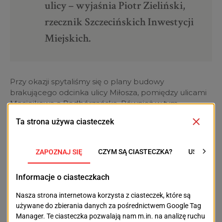
ulicy – wyjaśnia Piotr Zieliński,
rzecznik Szczecińskich Inwestycji
Miejskich.
Przy okazji spytaliśmy się o plany budowy
brakującego odcinka ulicy Miłosza, pomiędzy ulicami
Maciejkową a Podbórzańską. Również w tym
przypadku spotkaliśmy się z odpowiedzią, że nie ma
takich zamiarów.
POPRZEDNI TEKST
NASTĘPNY TEKST
Świetne wydarzenia
Nieistniejące
na polsko-niemieckiej
kąpielisko i
scenie. Choreografami
restauracja przy