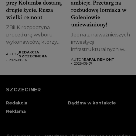
przy Kolumba dostaną
ambicje. Przetarg na
drugie życie. Rusza
rozbudowę lotniska w
wielki remont
Goleniowie
unieważniony!
ZBiLK rozpoczyna
procedurę wyboru
Jedna z najważniejszych
wykonawców, którzy
inwestycji
zajmą się kompleksową
infrastrukturalnych w
REDAKCJA
AUTOR
modernizacją
województwie
SZCZECINERA
AUTOR
RAFAŁ REMONT
2026-08-07
pierwszych kamienic...
zachodniopomorskim
2026-08-07
stanęła pod znakiem
zapytania....
SZCZECINER
Redakcja
Bądźmy w kontakcie
Reklama
© Copyright 2023 Szczeciner.pl All rights reserved powered by