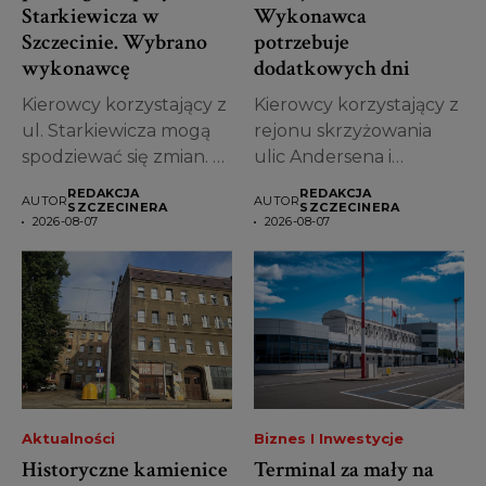
Starkiewicza w
Wykonawca
Szczecinie. Wybrano
potrzebuje
wykonawcę
dodatkowych dni
Kierowcy korzystający z
Kierowcy korzystający z
ul. Starkiewicza mogą
rejonu skrzyżowania
spodziewać się zmian. W
ulic Andersena i
Szczecinie wybrano...
Miodowej muszą
REDAKCJA
REDAKCJA
AUTOR
AUTOR
uzbroić się...
SZCZECINERA
SZCZECINERA
2026-08-07
2026-08-07
Aktualności
Biznes I Inwestycje
Historyczne kamienice
Terminal za mały na