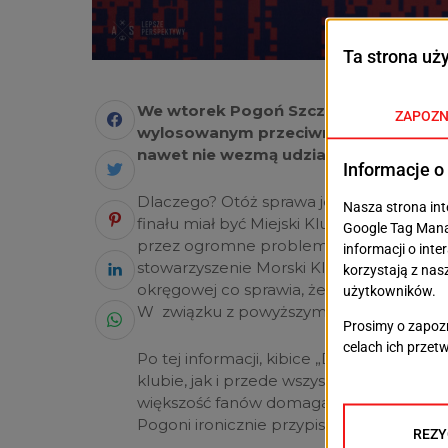
We wtorek Pogoń Szczecin wstawiła n
wylosowanym przeciwniku w ramach 1/
nawet nie wezmą udziału.
Dlaczego? Otóż sprawa jest bardzo pro
finału miał być Miejski Klub Sportowy K
przez ogromne problemy finansowe przes
stowarzyszenie Morski Klub Sportowy Kot
okręgowej co sprawia, że „nowa” Kotwica 
W związku z powyższym mecz został o
Po tej informacji, kibice „Dumy Pomorza”
klubie, jak i przede wszystkim na trener
większość fanów domaga się zwolnienia
Pogoni ironicznie przypisują geniuszow