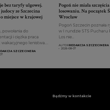
e bez taryfy ulgowej.
Pogoń nie miała szczęści
 judocy ze Szczecina
losowaniu. Na początek Ś
 o miejsce w krajowej
Wrocław
Pogoń Szczecin poznała r
, powołania do
w I rundzie STS Pucharu P
ntacji i ciężka praca
Los nie...
t wakacyjnego lenistwa.
AUTOR
REDAKCJA SZCZECINERA
cy Akademii...
2026-08-07
DAKCJA SZCZECINERA
07
Bądźmy w kontakcie