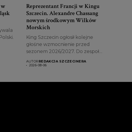
a w
Reprezentant Francji w Kingu
ląsk
Szczecin. Alexandre Chassang
nowym środkowym Wilków
Morskich
ywala
olski.
King Szczecin ogłosił kolejne
głośne wzmocnienie przed
sezonem 2026/2027. Do zespołu
dołączył...
AUTOR
REDAKCJA SZCZECINERA
2026-08-06