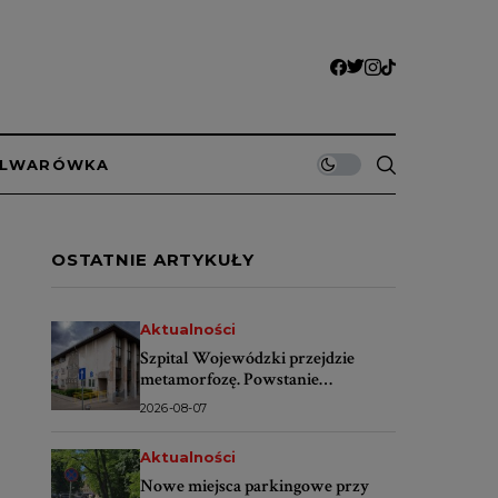
ULWARÓWKA
OSTATNIE ARTYKUŁY
Aktualności
Szpital Wojewódzki przejdzie
metamorfozę. Powstanie
nowoczesne centrum dla
2026-08-07
pacjentów
Aktualności
Nowe miejsca parkingowe przy