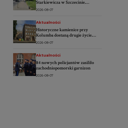
Starkiewicza w Szczecinie.
Wybrano wykonawcę
2026-08-07
Aktualności
Historyczne kamienice przy
Kolumba dostaną drugie życie.
Rusza wielki remont
2026-08-07
Aktualności
84 nowych policjantów zasiliło
zachodniopomorski garnizon
2026-08-07