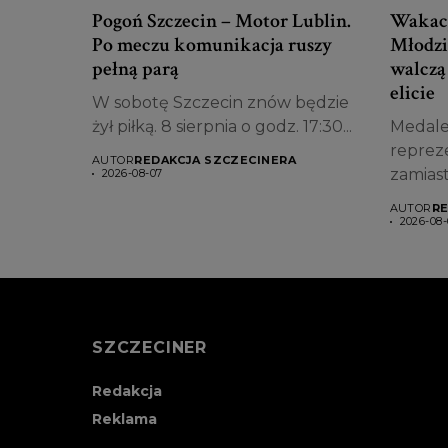
Pogoń Szczecin – Motor Lublin.
Wakacj
Po meczu komunikacja ruszy
Młodzi
pełną parą
walczą
elicie
W sobotę Szczecin znów będzie
żył piłką. 8 sierpnia o godz. 17:30...
Medale
repreze
AUTOR
REDAKCJA SZCZECINERA
zamias
2026-08-07
Zawodni
AUTOR
RE
2026-08-
SZCZECINER
Redakcja
Reklama