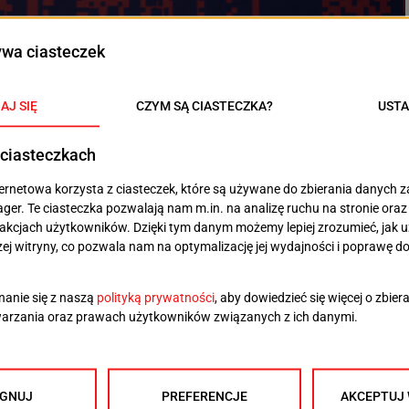
fot. Arkadiusz Skrzypiński/Szczeciner
a swoje media społecznościowe informację o
32 finału Pucharu Polski. Portowcy w tym meczu…
sta. Niedoszłym rywalem granatowo-bordowych w 1/32
otwica Kołobrzeg, który od końca poprzedniego sezonu
tał istnieć. W jego miejsce powstał nowy twór –
wica Kołobrzeg, które rozpocznie grę w klasie
nie ma licencji na grę w Pucharze Polski.
ddany Pogoni walkowerem.
 w komentarzach nie zostawili suchej nitki zarówno na
ze Kolendowiczu. Ze względu na fatalny start sezonu,
 obecnego menedżera pierwszej drużyny, a awans
i taktycznemu Kolendowicza.