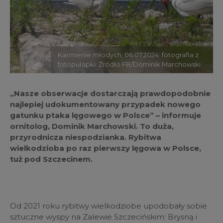
Karmienie młodych, 06.07.2024: fotografia z
fotopułapki. Źródło FB/Dominik Marchowski
„Nasze obserwacje dostarczają prawdopodobnie
najlepiej udokumentowany przypadek nowego
gatunku ptaka lęgowego w Polsce” – informuje
ornitolog, Dominik Marchowski. To duża,
przyrodnicza niespodzianka. Rybitwa
wielkodzioba po raz pierwszy lęgowa w Polsce,
tuż pod Szczecinem.
Od 2021 roku rybitwy wielkodziobe upodobały sobie
sztuczne wyspy na Zalewie Szczecińskim: Brysną i