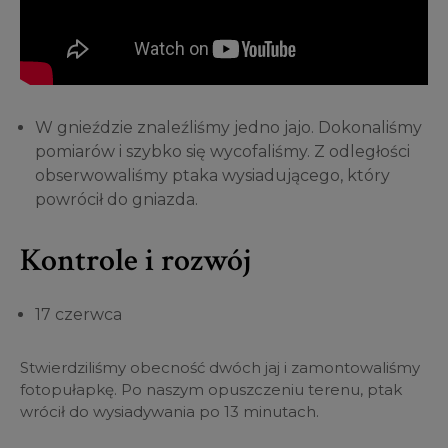
W gnieździe znaleźliśmy jedno jajo. Dokonaliśmy
pomiarów i szybko się wycofaliśmy. Z odległości
obserwowaliśmy ptaka wysiadującego, który
powrócił do gniazda.
Kontrole i rozwój
17 czerwca
Stwierdziliśmy obecność dwóch jaj i zamontowaliśmy
fotopułapkę. Po naszym opuszczeniu terenu, ptak
wrócił do wysiadywania po 13 minutach.