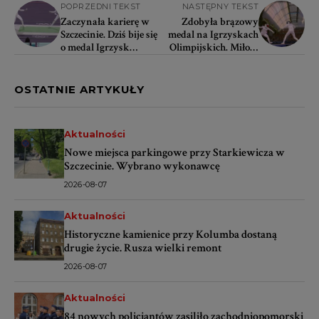
POPRZEDNI TEKST
NASTĘPNY TEKST
Zaczynała karierę w
Zdobyła brązowy
Szczecinie. Dziś bije się
medal na Igrzyskach
o medal Igrzysk
Olimpijskich. Miłość
Olimpijskich
do szermierki
narodziła się w
Szczecinie
OSTATNIE ARTYKUŁY
Aktualności
Nowe miejsca parkingowe przy Starkiewicza w
Szczecinie. Wybrano wykonawcę
2026-08-07
Aktualności
Historyczne kamienice przy Kolumba dostaną
drugie życie. Rusza wielki remont
2026-08-07
Aktualności
84 nowych policjantów zasiliło zachodniopomorski