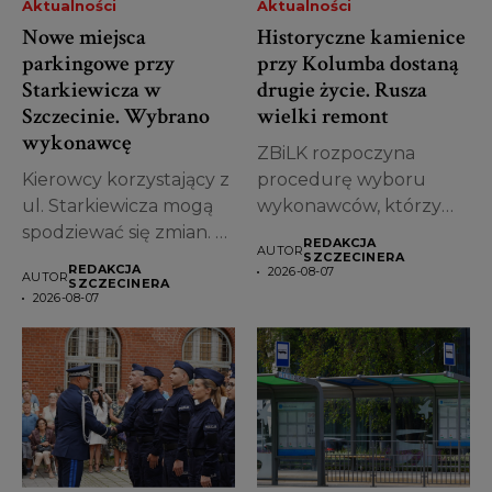
Aktualności
Aktualności
Nowe miejsca
Historyczne kamienice
parkingowe przy
przy Kolumba dostaną
Starkiewicza w
drugie życie. Rusza
Szczecinie. Wybrano
wielki remont
wykonawcę
ZBiLK rozpoczyna
Kierowcy korzystający z
procedurę wyboru
ul. Starkiewicza mogą
wykonawców, którzy
spodziewać się zmian. W
zajmą się kompleksową
REDAKCJA
AUTOR
Szczecinie wybrano...
modernizacją
SZCZECINERA
REDAKCJA
2026-08-07
AUTOR
pierwszych kamienic...
SZCZECINERA
2026-08-07