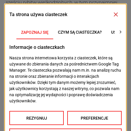
sześciu rybitw wielkodziobych, w tym przynajmniej
jednego tegorocznego osobnika w szacie juwenalnej,
ptak pochodził z innego lęgu, gdyż to za krótki czas u
tego gatunku do uzyskania zdolności do lotu.
Przypuszczenia dotyczące
straty lęgu
Drapieżnictwo. Na wyspie 27 lipca
obserwowaliśmy 25 bielików.
Wysoka temperatura. W niektóre dni
temperatura przy gruncie wynosiła ponad 50°C
(dane z fotopułpaki).
Ptasia grypa. Obserwowaliśmy młodą rybitwę
rzeczną w agonii z charakterystycznymi objawami,
ale masowej śmiertelności na wyspie nie było.