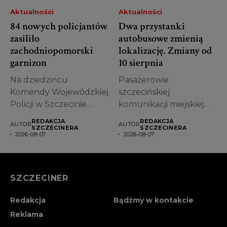
Aktualności
Aktualności
84 nowych policjantów
Dwa przystanki
zasiliło
autobusowe zmienią
zachodniopomorski
lokalizację. Zmiany od
garnizon
10 sierpnia
Na dziedzińcu
Pasażerowie
Komendy Wojewódzkiej
szczecińskiej
Policji w Szczecinie
komunikacji miejskiej
odbyło się uroczyste
muszą przygotować się
REDAKCJA
REDAKCJA
AUTOR
AUTOR
ślubowanie nowych...
na kolejne zmiany. Od
SZCZECINERA
SZCZECINERA
2026-08-07
2026-08-07
poniedziałku,...
SZCZECINER
Redakcja
Bądźmy w kontakcie
Reklama