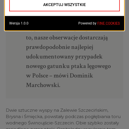
– Nie znamy dokładnej przyczyny
straty lęgu, gdyż młode przesunęły
się poza zasięg fotopułapki. Mimo
to, nasze obserwacje dostarczają
prawdopodobnie najlepiej
udokumentowany przypadek
nowego gatunku ptaka lęgowego
w Polsce – mówi Dominik
Marchowski.
Dwie sztuczne wyspy na Zalewie Szczecińskim,
Brysna i Śmięcka, powstały podczas pogłębiania toru
wodnego Świnoujście-Szczecin. Obie szybko zostały