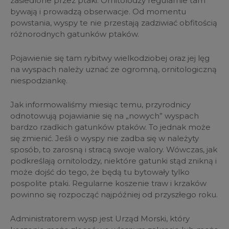
zasiedlone przez ptaki. Ornitolodzy regularnie tam
bywają i prowadzą obserwacje. Od momentu
powstania, wyspy te nie przestają zadziwiać obfitością
różnorodnych gatunków ptaków.
Pojawienie się tam rybitwy wielkodziobej oraz jej lęg
na wyspach należy uznać ze ogromną, ornitologiczną
niespodziankę.
Jak informowaliśmy miesiąc temu, przyrodnicy
odnotowują pojawianie się na „nowych” wyspach
bardzo rzadkich gatunków ptaków. To jednak może
się zmienić. Jeśli o wyspy nie zadba się w należyty
sposób, to zarosną i stracą swoje walory. Wówczas, jak
podkreślają ornitolodzy, niektóre gatunki stąd znikną i
może dojść do tego, że będą tu bytowały tylko
pospolite ptaki. Regularne koszenie traw i krzaków
powinno się rozpocząć najpóźniej od przyszłego roku.
Administratorem wysp jest Urząd Morski, który