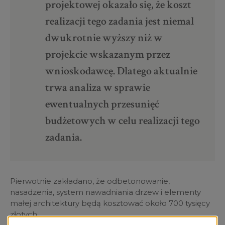
projektowej okazało się, że koszt
realizacji tego zadania jest niemal
dwukrotnie wyższy niż w
projekcie wskazanym przez
wnioskodawcę. Dlatego aktualnie
trwa analiza w sprawie
ewentualnych przesunięć
budżetowych w celu realizacji tego
zadania.
Pierwotnie zakładano, że odbetonowanie,
nasadzenia, system nawadniania drzew i elementy
małej architektury będą kosztować około 700 tysięcy
złotych.