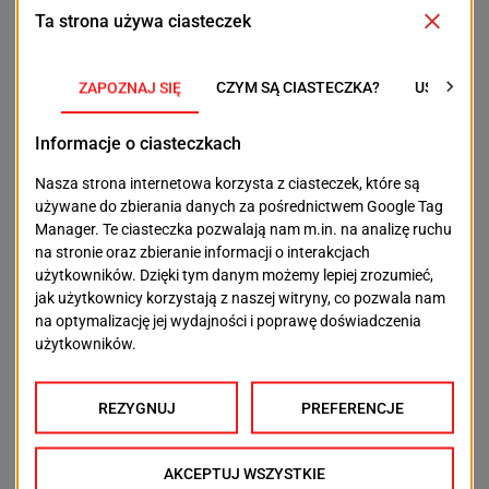
Tymczasem w tegorocznym głosowaniu SBO pojawił
się kolejny projekt dotyczący terenu przy Netto
Arenie. Tym razem pojawił się pomysł stworzenia
punktu, w którym rowerzyści będą mogli naprawić
swoje rowery, a opiekunowie małych dzieci – wózki
dziecięce. Projekt ten, choć znacznie mniej
kosztowny, jest odpowiedzią na inne potrzeby
mieszkańców i pokazuje, jak duże znaczenie ma
przestrzeń wokół Netto Areny.
Janusz Merz
/Twoje Radio
POPRZEDNI TEKST
NASTĘPNY TEKST
Dlaczego o pieniądzach
Mówią o nim "jeździec
warto mówić? Ta
w koloratce".
książka to
Proboszcz rajdowiec