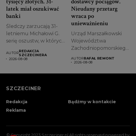
tysięcy złotych. 31-
dostawcy pociągów.
latek miał oszukiwać
Nieudany przetarg
banki
wraca po
unieważnieniu
Śledczy zarzucają 31-
letniemu Michałowi G.
Urząd Marszałkowski
serię oszustw, w których
Województwa
miał posługiwać się...
Zachodniopomorskiego
REDAKCJA
AUTOR
ponownie ogłosił
SZCZECINERA
AUTOR
RAFAŁ REMONT
2026-08-08
przetarg na dostawę
2026-08-08
trzech elektrycznych
zespołów...
SZCZECINER
Redakcja
Bądźmy w kontakcie
Reklama
© Copyright 2023 Szczeciner.pl All rights reserved powered by