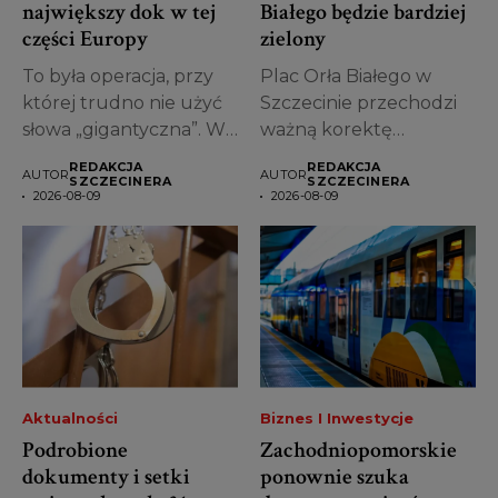
największy dok w tej
Białego będzie bardziej
części Europy
zielony
To była operacja, przy
Plac Orła Białego w
której trudno nie użyć
Szczecinie przechodzi
słowa „gigantyczna”. W
ważną korektę
sobotę...
projektu. Miasto
REDAKCJA
REDAKCJA
AUTOR
AUTOR
zdecydowało, że...
SZCZECINERA
SZCZECINERA
2026-08-09
2026-08-09
Aktualności
Biznes I Inwestycje
Podrobione
Zachodniopomorskie
dokumenty i setki
ponownie szuka