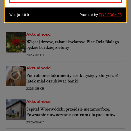
obowiązkowa lektura
szykuje się do
dla każdego z nas
kolejnych wyścigów
OSTATNIE ARTYKUŁY
Aktualności
Więcej drzew, rabat i kwiatów. Plac Orła Białego
będzie bardziej zielony
2026-08-09
Aktualności
Podrobione dokumenty i setki tysięcy złotych. 31-
latek miał oszukiwać banki
2026-08-08
Aktualności
Szpital Wojewódzki przejdzie metamorfozę.
Powstanie nowoczesne centrum dla pacjentów
2026-08-07