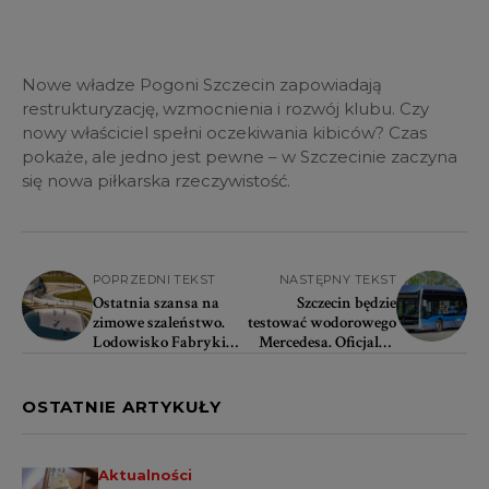
Nowe władze Pogoni Szczecin zapowiadają
restrukturyzację, wzmocnienia i rozwój klubu. Czy
nowy właściciel spełni oczekiwania kibiców? Czas
pokaże, ale jedno jest pewne – w Szczecinie zaczyna
się nowa piłkarska rzeczywistość.
POPRZEDNI TEKST
NASTĘPNY TEKST
Ostatnia szansa na
Szczecin będzie
zimowe szaleństwo.
testować wodorowego
Lodowisko Fabryki
Mercedesa. Oficjalna
Wody zaprasza na
prezentacja już w
darmowe ślizganie
poniedziałek
OSTATNIE ARTYKUŁY
Aktualności