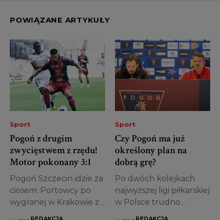
POWIĄZANE ARTYKUŁY
Sport
Sport
Pogoń z drugim
Czy Pogoń ma już
zwycięstwem z rzędu!
określony plan na
Motor pokonany 3:1
dobrą grę?
Pogoń Szczecin idzie za
Po dwóch kolejkach
ciosem. Portowcy po
najwyższej ligi piłkarskiej
wygranej w Krakowie z
w Polsce trudno
Cracovią...
oceniać, w jakim...
REDAKCJA
REDAKCJA