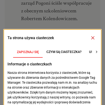
zarząd Pogoni ściśle współpracuje
z obecnym szkoleniowcem
Robertem Kolendowiczem.
Karol Zaborowski, który ma reprezentować
szczecińskie środowisko biznesowe w nowej
strukturze klubu, zaznaczył, że projekt Pogoni nie jest
przedsięwzięciem jednego człowieka, a zespołową
inicjatywą, której celem jest dalszy rozwój klubu.