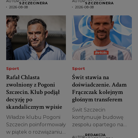
AUTOR
AUTOR
SZCZECINERA
SZCZECINERA
2026-08-08
2026-08-08
Sport
Sport
Rafał Chlasta
Świt stawia na
zwolniony z Pogoni
doświadczenie. Adam
Szczecin. Klub podjął
Frączczak kolejnym
decyzję po
głośnym transferem
skandalicznym wpisie
Świt Szczecin
Władze klubu Pogoni
kontynuuje budowę
Szczecin poinformowały
zespołu opartego na
w piątek o rozwiązaniu
doświadczonych
REDAKCJA
AUTOR