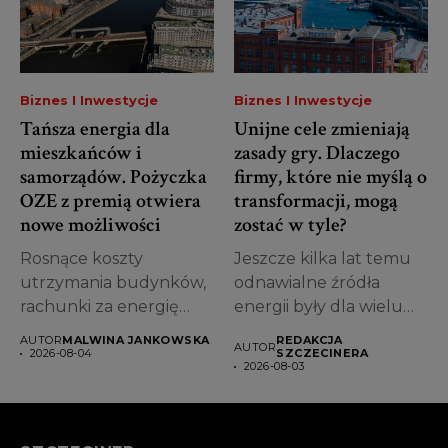
Biznes I Inwestycje
Biznes I Inwestycje
Tańsza energia dla
Unijne cele zmieniają
mieszkańców i
zasady gry. Dlaczego
samorządów. Pożyczka
firmy, które nie myślą o
OZE z premią otwiera
transformacji, mogą
nowe możliwości
zostać w tyle?
Rosnące koszty
Jeszcze kilka lat temu
utrzymania budynków,
odnawialne źródła
rachunki za energię
energii były dla wielu
oraz konieczność
przedsiębiorców
AUTOR
MALWINA JANKOWSKA
REDAKCJA
AUTOR
dostosowania się do...
przede...
2026-08-04
SZCZECINERA
2026-08-03