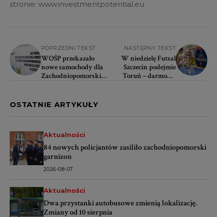
stronie: www.investmentpotential.eu
POPRZEDNI TEKST
NASTĘPNY TEKST
WOŚP przekazało
W niedzielę Futsal
nowe samochody dla
Szczecin podejmie
Zachodniopomorskieg
Toruń – darmowe
o Hospicjum dla Dzieci
atrakcje dla kibiców
OSTATNIE ARTYKUŁY
Aktualności
84 nowych policjantów zasiliło zachodniopomorski
garnizon
2026-08-07
Aktualności
Dwa przystanki autobusowe zmienią lokalizację.
Zmiany od 10 sierpnia