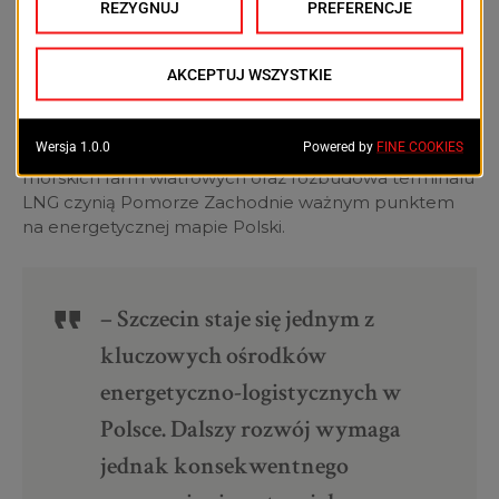
produkcyjny, logistyczny i energetyczny. Przykładami
są m.in. centrum dystrybucyjne sieci Action, które
stworzyło 500 miejsc pracy, czy projekty przemysłowe
w rejonie portu.
Region coraz mocniej stawia też na energetykę
odnawialną – terminal instalacyjny w Świnoujściu dla
morskich farm wiatrowych oraz rozbudowa terminalu
LNG czynią Pomorze Zachodnie ważnym punktem
na energetycznej mapie Polski.
– Szczecin staje się jednym z
kluczowych ośrodków
energetyczno-logistycznych w
Polsce. Dalszy rozwój wymaga
jednak konsekwentnego