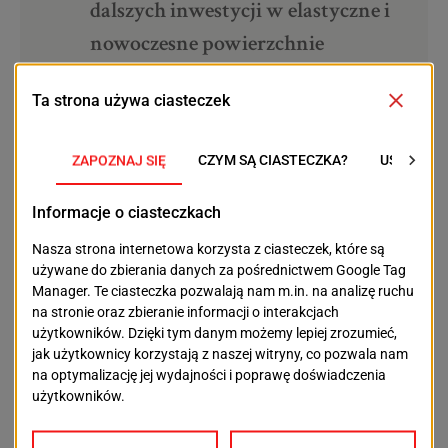
dalszych inwestycji w elastyczne i
nowoczesne powierzchnie
dostosowane do potrzeb
pracodawców i pracowników –
komentuje Ewelina Staruch,
Senior Analyst, Cushman &
Wakefield.
Przemysł, logistyka i offshore –
filary lokalnej gospodarki
W rankingu BEAS Szczecin uzyskał 6,9 pkt w kategorii
potencjału biznesowego, co potwierdza stabilność
lokalnej gospodarki. Dynamicznie rozwijają się sektory