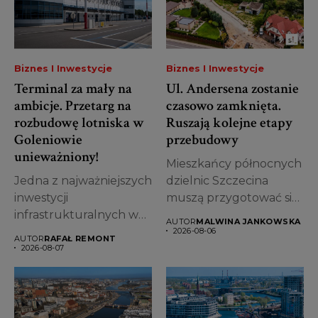
Biznes I Inwestycje
Biznes I Inwestycje
Terminal za mały na
Ul. Andersena zostanie
ambicje. Przetarg na
czasowo zamknięta.
rozbudowę lotniska w
Ruszają kolejne etapy
Goleniowie
przebudowy
unieważniony!
Mieszkańcy północnych
Jedna z najważniejszych
dzielnic Szczecina
inwestycji
muszą przygotować się
infrastrukturalnych w
na kolejne utrudnienia.
AUTOR
MALWINA JANKOWSKA
województwie
Od 7...
2026-08-06
AUTOR
RAFAŁ REMONT
zachodniopomorskim
2026-08-07
stanęła pod znakiem
zapytania....