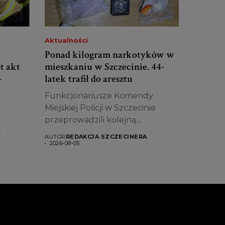
Aktualności
Ponad kilogram narkotyków w
t akt
mieszkaniu w Szczecinie. 44-
-
latek trafił do aresztu
Funkcjonariusze Komendy
Miejskiej Policji w Szczecinie
przeprowadzili kolejną
skuteczną akcję wymierzoną w...
AUTOR
REDAKCJA SZCZECINERA
ło...
2026-08-05