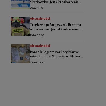
Skarbówku. Jest akt oskarżenia
przeciwko 58-letniej kierującej
2026-08-05
Aktualności
Tragiczny pożar przy ul. Barnima
w Szczecinie. Jest akt oskarżenia
przeciwko 46-latkowi
2026-08-05
Aktualności
Ponad kilogram narkotyków w
mieszkaniu w Szczecinie. 44-latek
trafił do aresztu
2026-08-05