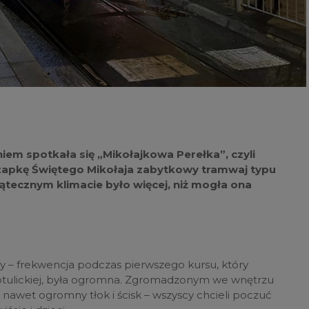
m spotkała się „Mikołajkowa Perełka”, czyli
zapkę Świętego Mikołaja zabytkowy tramwaj typu
ątecznym klimacie było więcej, niż mogła ona
dy – frekwencja podczas pierwszego kursu, który
y Potulickiej, była ogromna. Zgromadzonym we wnętrzu
 nawet ogromny tłok i ścisk – wszyscy chcieli poczuć