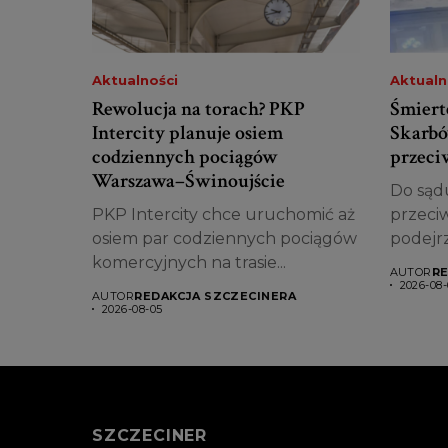
Aktualności
Aktualn
Rewolucja na torach? PKP
Śmiert
Intercity planuje osiem
Skarbó
codziennych pociągów
przeciw
Warszawa–Świnoujście
Do sądu
PKP Intercity chce uruchomić aż
przeciw
osiem par codziennych pociągów
podejr
komercyjnych na trasie...
AUTOR
RE
2026-08-
AUTOR
REDAKCJA SZCZECINERA
2026-08-05
SZCZECINER