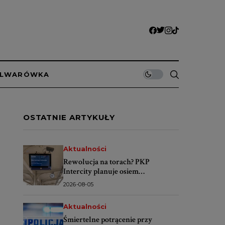
ULWARÓWKA
OSTATNIE ARTYKUŁY
Aktualności
Rewolucja na torach? PKP
Intercity planuje osiem
codziennych pociągów Warszawa–
2026-08-05
Świnoujście
Aktualności
Śmiertelne potrącenie przy