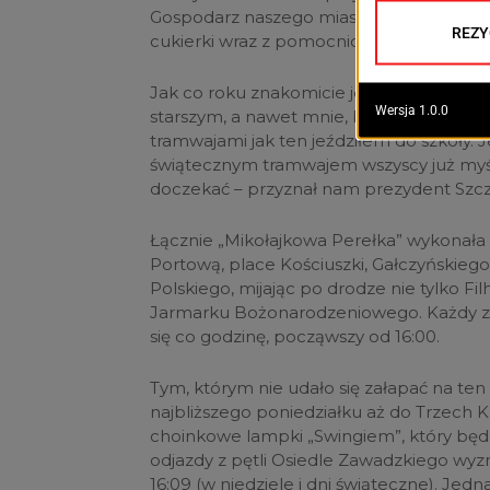
Gospodarz naszego miasta i podróżował 
cukierki wraz z pomocnicami Świętego M
Jak co roku znakomicie jeździ się tym tra
starszym, a nawet mnie, bo wracam pamię
tramwajami jak ten jeździłem do szkoły. 
świątecznym tramwajem wszyscy już myśl
doczekać – przyznał nam prezydent Szc
Łącznie „Mikołajkowa Perełka” wykonała 4
Portową, place Kościuszki, Gałczyńskiego
Polskiego, mijając po drodze nie tylko F
Jarmarku Bożonarodzeniowego. Każdy z ni
się co godzinę, począwszy od 16:00.
Tym, którym nie udało się załapać na ten
najbliższego poniedziałku aż do Trzech
choinkowe lampki „Swingiem”, który będzie 
odjazdy z pętli Osiedle Zawadzkiego wyzn
16:09 (w niedziele i dni świąteczne). Jed