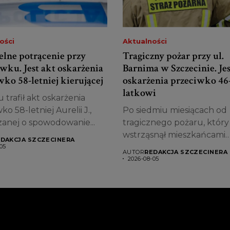
ości
Aktualności
elne potrącenie przy
Tragiczny pożar przy ul.
wku. Jest akt oskarżenia
Barnima w Szczecinie. Jes
ko 58-letniej kierującej
oskarżenia przeciwko 46
latkowi
 trafił akt oskarżenia
ko 58-letniej Aurelii J.,
Po siedmiu miesiącach od
zanej o spowodowanie...
tragicznego pożaru, który
wstrząsnął mieszkańcami
DAKCJA SZCZECINERA
Szczecina, śledztwo dobieg
05
AUTOR
REDAKCJA SZCZECINERA
2026-08-05