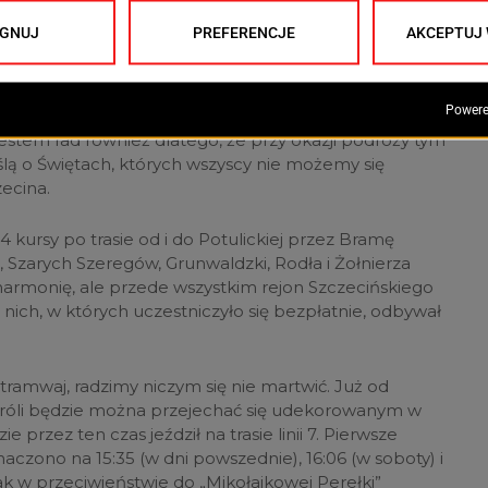
razem z pozostałymi pasażerami, i rozdawał innym
ikołaja.
mwajem. Cieszę się, że podoba się i młodszym, i
cią do swoich młodzieńczych lat, kiedy takimi
Jestem rad również dlatego, że przy okazji podróży tym
ą o Świętach, których wszyscy nie możemy się
zecina.
 kursy po trasie od i do Potulickiej przez Bramę
, Szarych Szeregów, Grunwaldzki, Rodła i Żołnierza
ilharmonię, ale przede wszystkim rejon Szczecińskiego
ch, w których uczestniczyło się bezpłatnie, odbywał
 tramwaj, radzimy niczym się nie martwić. Już od
 Króli będzie można przejechać się udekorowanym w
przez ten czas jeździł na trasie linii 7. Pierwsze
aczono na 15:35 (w dni powszednie), 16:06 (w soboty) i
nak w przeciwieństwie do „Mikołajkowej Perełki”