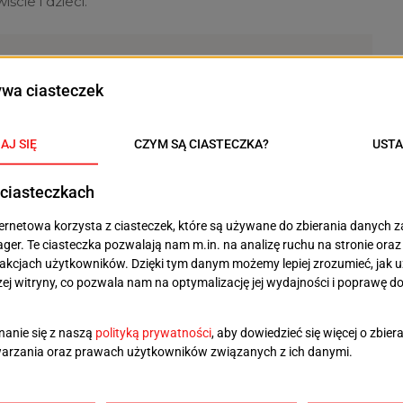
ście i dzieci.
 tramwaj, zarówno w środku, jak i na
tak pięknie udekorowany – powiedziała nam
wyjątkowym tramwajem ze swoją mamą.
ów nie tylko mogło przenieść się do krainy Świętego
kórze, czym jeździli ich rodzice i dziadkowie.
 raz jedzie tym samym tramwajem, którym jeździło się
miętam z czasów, kiedy jeździło się pociągiem z Polic
zyt na zakrętach niezmiennie kojarzy mi się z
ry jechał „Perełką” ze swoim synkiem Kubą.
 tylko samych pasażerów i licznych mieszkańców,
ątkowe zdjęcia, ale też samego Piotra Krzystka.