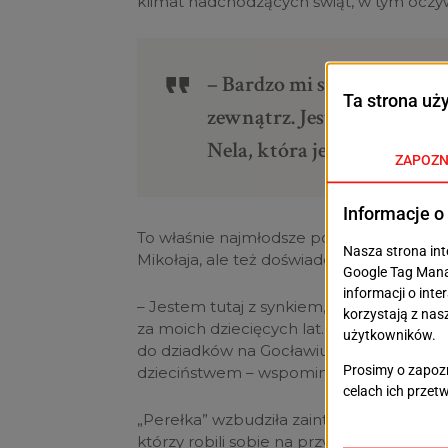
klimat nadchodzących świąt, w tym oczywi
– Bardzo mi się podoba ten
zewnątrz. Jest po prostu 
Nela, która jechała tym 
To właśnie najmłodsze pokolenie pasażer
Mikołaja, ale też doświadczyć na własnej s
– Jestem tutaj z synkiem, który pierwszy
za moich dziecięcych lat. Doskonale je pa
do dziadków na Gocławiu, a ich pisk i zgr
dzieciństwem – wspomina pan Paweł, któ
„Perełka” wzbudziła zainteresowanie nie
którzy robili sobie na przystankach pami