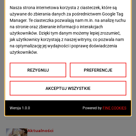
Więcej:
www.klubdelta.pl
www.mok.szczecin.pl
POPRZEDNI TEKST
NASTĘPNY TEKST
Miejska Biblioteka
Dom Kultury
Publiczna
"Krzemień"
OSTATNIE ARTYKUŁY
Aktualności