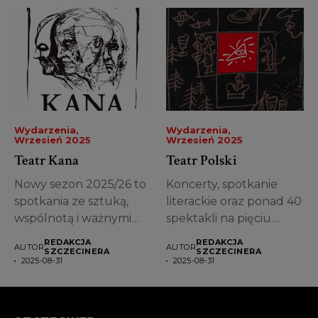
Wydarzenia
Wydarzenia
Wrzesień 2025
Wrzesień 2025
Teatr Kana
Teatr Polski
Nowy sezon 2025/26 to
Koncerty, spotkanie
spotkania ze sztuką,
literackie oraz ponad 40
wspólnotą i ważnymi
spektakli na pięciu
pytaniami o...
scenach – tak...
REDAKCJA
REDAKCJA
AUTOR
AUTOR
SZCZECINERA
SZCZECINERA
2025-08-31
2025-08-31