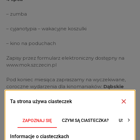
– zumba
– cyjanotypia – wakacyjne koszulki
– kino na poduchach
Zapisy przez formularz elektroniczny dostępny na
www.mok.szczecin.pl
Pod koniec miesiąca zapraszamy na wyczekiwane,
coroczne wydarzenia dla kinomaniaków:
Dąbskie
Wieczory Filmowe
. To wyjątkowe wydarzenie
kulturalne, które jest okazją do uczestnictwa w
pokazach najnowszych polskich filmów i spotkaniach
z twórcami. Tegoroczna, 19. edycja Dąbskich
Wieczorów Filmowych odbędzie się w dniach 30
lipca-3 sierpnia. Więcej szczegółów już wkrótce na
stronie MOK.