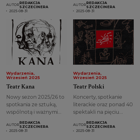
REDAKCJA
REDAKCJA
AUTOR
AUTOR
przez Michała...
SZCZECINERA
SZCZECINERA
2025-08-31
2025-08-31
Wydarzenia
Wydarzenia
Wrzesień 2025
Wrzesień 2025
Teatr Kana
Teatr Polski
Nowy sezon 2025/26 to
Koncerty, spotkanie
spotkania ze sztuką,
literackie oraz ponad 40
wspólnotą i ważnymi
spektakli na pięciu
pytaniami o...
scenach – tak...
REDAKCJA
REDAKCJA
AUTOR
AUTOR
SZCZECINERA
SZCZECINERA
2025-08-31
2025-08-31