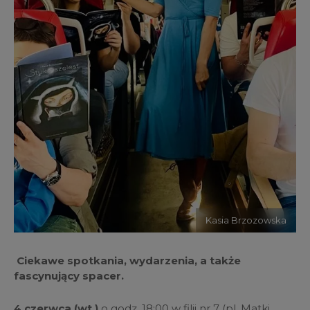
Kasia Brzozowska
Ciekawe spotkania, wydarzenia, a także
fascynujący spacer.
4 czerwca (wt.)
o godz. 18:00 w filii nr 7 (pl. Matki