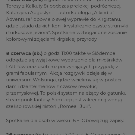
Teresy z Kalkuty 8) podczas prelekcji podróżniczej,
Katarzyna Augustyn — autorka bloga „A kind of
Adventure” opowie o swej wyprawie do Kirgistanu,
gdzie „stada dzikich koni, krystalicznie czyste strumyki
i turkusowe jeziora”. Spotkanie wzbogacone zostanie
kolorowymi zdjęciami kirgiskiej przyrody.
8 czerwca (sb.)
o godz. 11:00 także w Siódemce
odbędzie się wyjątkowe wydarzenie dla miłośników
LARPów oraz osób rozpoczynających przygodę z
grami fabularnymi. Akcja rozgrywki dzieje się w
uniwersum Wolsunga, gdzie wcielimy się w postaci
dam i dżentelmenów z czasów rewolucji
przemysłowej. To polski system należący do gatunku
steampunk fantasy. Sam larp jest zakręconą wersją
szekspirowskiej historii „Romea i Julii”.
Spotkanie dla osób w wieku 16 +. Obowiązują zapisy.
26 czerwca (śr.)
o godz. 17:00 z ul. E. Orzeszkowej 12