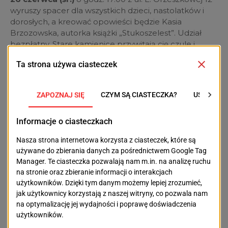
wyruszy spacer dla wszystkich dzieci, nastolatków i
dorosłych, a kreować opowieści będzie Kasia
Brzozowska, autorka książki „Stukoszelest”. Udział
bezpłatny. Stare kamienice przywitają cię czule i
wyszepczą swoje tajemnice. Zabytkowa kostka
brukowa wystuka odgłos kroków dawnych
mieszkańców. Pójdziesz wzdłuż torów i alejek,
przejdziesz majestatycznym parkiem.
Więcej:
www.mbp.szczecin.pl
oraz w aplikacji mProlib
NASTĘPNY TEKST
POPRZEDNI TEKST
Dom Kultury
Dom Kultury "13 Muz"
"Krzemień"
OSTATNIE ARTYKUŁY