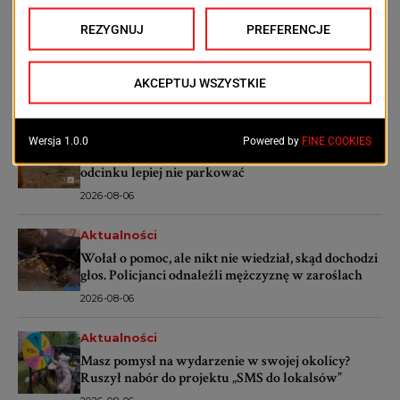
Aktualności
Potężne uderzenie w narkobiznes. W Szczecinie
przejęto ponad 450 kilogramów narkotyków
2026-08-06
Aktualności
Rusza kolejny etap prac na ul. Emilii Plater. Na tym
odcinku lepiej nie parkować
2026-08-06
Aktualności
Wołał o pomoc, ale nikt nie wiedział, skąd dochodzi
głos. Policjanci odnaleźli mężczyznę w zaroślach
2026-08-06
Aktualności
Masz pomysł na wydarzenie w swojej okolicy?
Ruszył nabór do projektu „SMS do lokalsów”