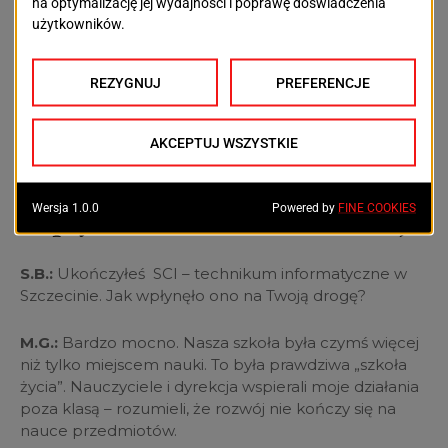
teraz bardziej świadoma swoich praw i możliwości.
Ważne jest, by podkreślić, że nie trzeba być częścią
oficjalnych struktur, aby działać. Wiele osób
organizuje wydarzenia na własną rękę, a instytucje
takie jak MRM czy Sejmik chętnie oferują wsparcie. To
nie jest gra dla wybrańców – każdy, kto ma pomysł i
odwagę, może zmieniać rzeczywistość.
Wpływ technikum na rozwój
S.B.:
Ukończyłeś SCI – technikum informatyczne w
Szczecinie. Jak wpłynęło ono na Twoją drogę?
M.G.:
Bardzo mocno. Nasza szkoła była czymś więcej
niż tylko miejscem nauki. To była prawdziwa „szkoła
życia”. Nauczyciele i dyrekcja wspierali moje działania
poza klasą – rozumieli, że rozwój nie kończy się na
nauce przedmiotów.