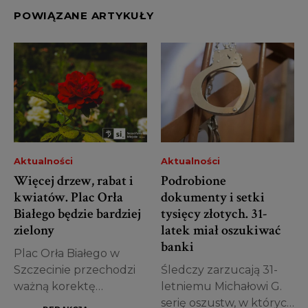
POWIĄZANE ARTYKUŁY
Aktualności
Aktualności
Więcej drzew, rabat i
Podrobione
kwiatów. Plac Orła
dokumenty i setki
Białego będzie bardziej
tysięcy złotych. 31-
zielony
latek miał oszukiwać
banki
Plac Orła Białego w
Szczecinie przechodzi
Śledczy zarzucają 31-
ważną korektę
letniemu Michałowi G.
projektu. Miasto
serię oszustw, w których