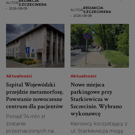
REDAKCJA
AUTOR
zdecydowało, że...
miał posługiwać się...
SZCZECINERA
REDAKCJA
2026-08-09
AUTOR
SZCZECINERA
2026-08-08
Aktualności
Aktualności
Szpital Wojewódzki
Nowe miejsca
przejdzie metamorfozę.
parkingowe przy
Powstanie nowoczesne
Starkiewicza w
centrum dla pacjentów
Szczecinie. Wybrano
wykonawcę
Ponad 74 mln zł
zostanie
Kierowcy korzystający z
przeznaczonych na
ul. Starkiewicza mogą