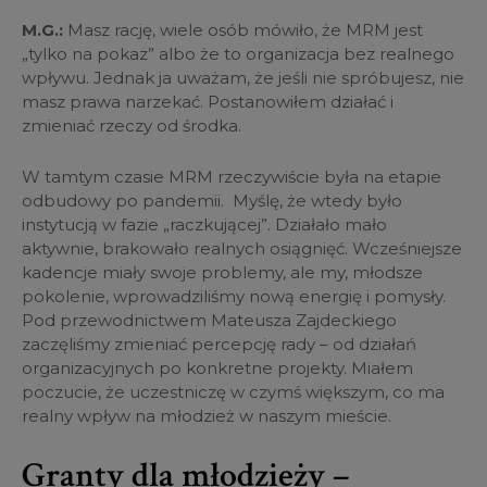
M.G.:
Masz rację, wiele osób mówiło, że MRM jest
„tylko na pokaz” albo że to organizacja bez realnego
wpływu. Jednak ja uważam, że jeśli nie spróbujesz, nie
masz prawa narzekać. Postanowiłem działać i
zmieniać rzeczy od środka.
W tamtym czasie MRM rzeczywiście była na etapie
odbudowy po pandemii. Myślę, że wtedy było
instytucją w fazie „raczkującej”. Działało mało
aktywnie, brakowało realnych osiągnięć. Wcześniejsze
kadencje miały swoje problemy, ale my, młodsze
pokolenie, wprowadziliśmy nową energię i pomysły.
Pod przewodnictwem Mateusza Zajdeckiego
zaczęliśmy zmieniać percepcję rady – od działań
organizacyjnych po konkretne projekty. Miałem
poczucie, że uczestniczę w czymś większym, co ma
realny wpływ na młodzież w naszym mieście.
Granty dla młodzieży –