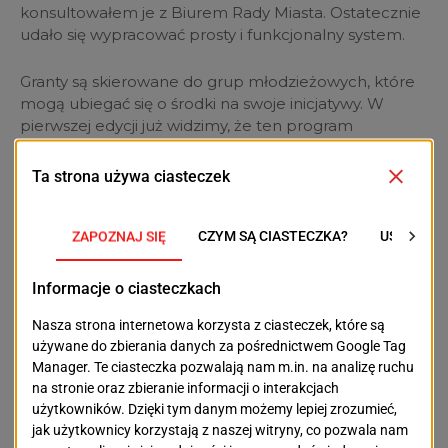
konsultowałem je z Biurem Rady Miasta. Ostatecznie
udało się wypracować prosty i funkcjonalny system.
Granty są skierowane do grup młodzieżowych, które
mogą ubiegać się o środki na swoje inicjatywy. W
pierwszej edycji już widzimy, że ten program
naprawdę działa. Młodzież wykorzystuje te pieniądze
na różnorodne projekty – od wydarzeń kulturalnych
po akcje charytatywne.
Młodzież a polityka
S.B.:
Czy Twoim zdaniem przeciętny młody człowiek
ma szansę na realny wpływ w mieście?
M.G.:
Absolutnie tak. Wszystko zależy od
zaangażowania i chęci. W Szczecinie mamy wiele
możliwości – od Młodzieżowej Rady Miasta, przez
Sejmik, aż po różne lokalne inicjatywy. Młodzież jest