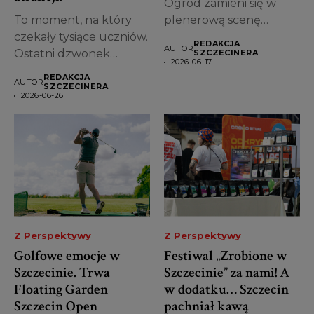
Ogród zamieni się w
To moment, na który
plenerową scenę
czekały tysiące uczniów.
pełną...
REDAKCJA
AUTOR
Ostatni dzwonek
SZCZECINERA
2026-06-17
wybrzmiał, świadectwa
REDAKCJA
AUTOR
trafiły...
SZCZECINERA
2026-06-26
Z Perspektywy
Z Perspektywy
Golfowe emocje w
Festiwal „Zrobione w
Szczecinie. Trwa
Szczecinie” za nami! A
Floating Garden
w dodatku… Szczecin
Szczecin Open
pachniał kawą