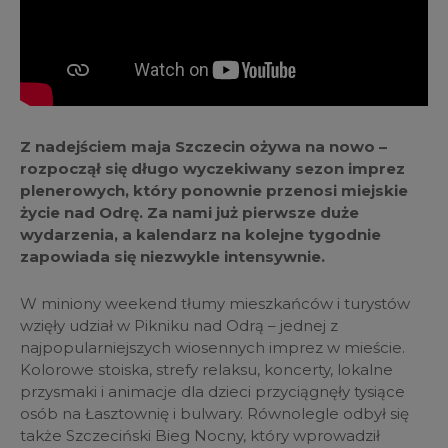
Z nadejściem maja Szczecin ożywa na nowo –
rozpoczął się długo wyczekiwany sezon imprez
plenerowych, który ponownie przenosi miejskie
życie nad Odrę. Za nami już pierwsze duże
wydarzenia, a kalendarz na kolejne tygodnie
zapowiada się niezwykle intensywnie.
W miniony weekend tłumy mieszkańców i turystów
wzięły udział w Pikniku nad Odrą – jednej z
najpopularniejszych wiosennych imprez w mieście.
Kolorowe stoiska, strefy relaksu, koncerty, lokalne
przysmaki i animacje dla dzieci przyciągnęły tysiące
osób na Łasztownię i bulwary. Równolegle odbył się
także Szczeciński Bieg Nocny, który wprowadził