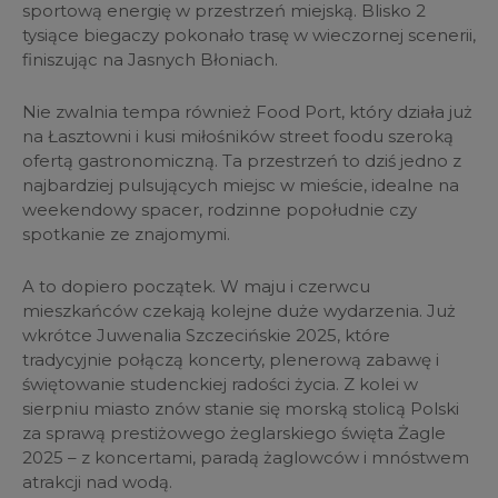
sportową energię w przestrzeń miejską. Blisko 2
tysiące biegaczy pokonało trasę w wieczornej scenerii,
finiszując na Jasnych Błoniach.
Nie zwalnia tempa również Food Port, który działa już
na Łasztowni i kusi miłośników street foodu szeroką
ofertą gastronomiczną. Ta przestrzeń to dziś jedno z
najbardziej pulsujących miejsc w mieście, idealne na
weekendowy spacer, rodzinne popołudnie czy
spotkanie ze znajomymi.
A to dopiero początek. W maju i czerwcu
mieszkańców czekają kolejne duże wydarzenia. Już
wkrótce Juwenalia Szczecińskie 2025, które
tradycyjnie połączą koncerty, plenerową zabawę i
świętowanie studenckiej radości życia. Z kolei w
sierpniu miasto znów stanie się morską stolicą Polski
za sprawą prestiżowego żeglarskiego święta Żagle
2025 – z koncertami, paradą żaglowców i mnóstwem
atrakcji nad wodą.