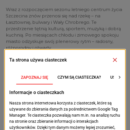
Wraz z rozpoczęciem sezonu letniego centrum życia
Szczecina znów przenosi się nad rzekę – na
Łasztownię, bulwary i Wały Chrobrego. Te
przestrzenie tętnią kulturą, sportem, muzyką i dobrą
kuchnią. Po miesiącach chłodu i zimowego spokoju
miasto odzyskuje swój plenerowy rytm – radosny,
różnorodny i otwarty.
Sezon wydarzeń dopiero się rozkręca – warto śledzić
miejskie kalendarze i być na bieżąco. Szczecin nad
Odrą znów zaprasza!
POPRZEDNI TEKST
NASTĘPNY TEKST
Jak wyglądały
Baltic Neopolis
pionierskie lata
Orchestra świętuje 17-
polskiego Szczecina?
lecie. Jubileuszowy
Wyjątkowa wystawa
koncert już 17 maja
w Urzędzie Miasta