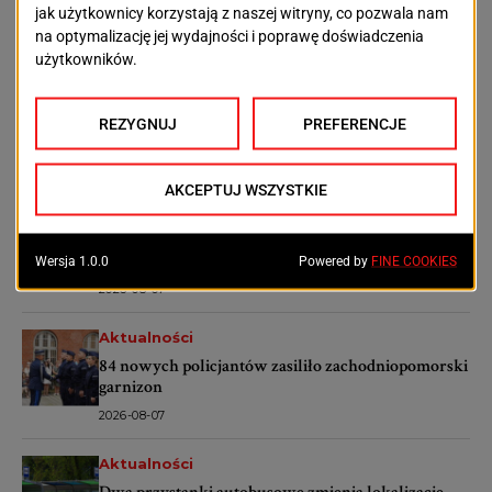
OSTATNIE ARTYKUŁY
Aktualności
Nowe miejsca parkingowe przy Starkiewicza w
Szczecinie. Wybrano wykonawcę
2026-08-07
Aktualności
Historyczne kamienice przy Kolumba dostaną
drugie życie. Rusza wielki remont
2026-08-07
Aktualności
84 nowych policjantów zasiliło zachodniopomorski
garnizon
2026-08-07
Aktualności