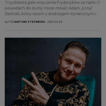
Trzydziesta gala wręczenia Fryderyków za nami. O
powodach do dumy może mówić Adam „Łona”
Zieliński, który razem z Andrzejem Koniecznym i
Kacprem Krupą...
AUTOR
ANTONI STEFAŃSKI
2024-03-23