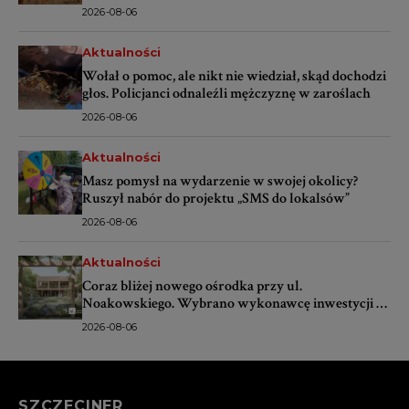
2026-08-06
Aktualności
Wołał o pomoc, ale nikt nie wiedział, skąd dochodzi
głos. Policjanci odnaleźli mężczyznę w zaroślach
2026-08-06
Aktualności
Masz pomysł na wydarzenie w swojej okolicy?
Ruszył nabór do projektu „SMS do lokalsów”
2026-08-06
Aktualności
Coraz bliżej nowego ośrodka przy ul.
Noakowskiego. Wybrano wykonawcę inwestycji za
ponad 16 mln zł
2026-08-06
SZCZECINER