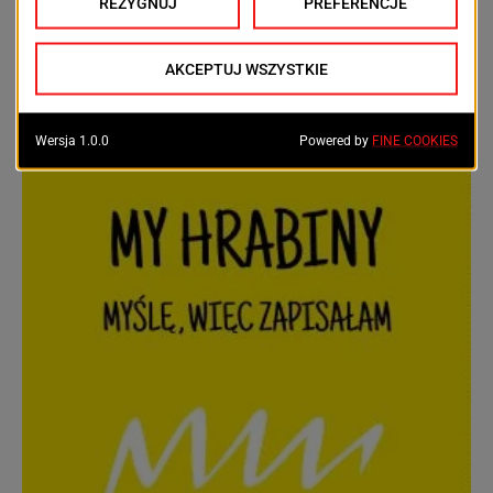
pieskiem Muzą pokazały, co znaczy perfekcyjnie
wykonany dog dancing. Swoim magicznym
występem na scenie „Mam talent!” porwały
AUTOR
REDAKCJA SZCZECINERA
2024-03-19
publikę...