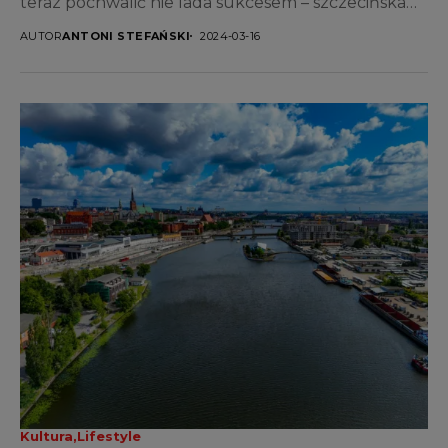
teraz pochwalić nie lada sukcesem – szczecińska
impreza została...
AUTOR
ANTONI STEFAŃSKI
2024-03-16
Kultura
Lifestyle