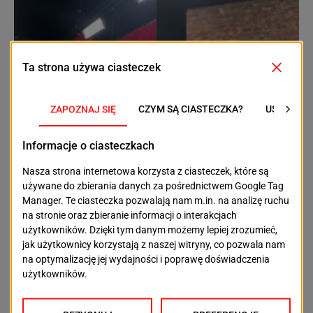
Kultura
Lifestyle
Cudowny występ szczecinianki i jej psa.
Prowadząca „Mam talent!” wcisnęła złoty
przycisk
Szczecinianka Alicja Andrukajtis wspólnie z