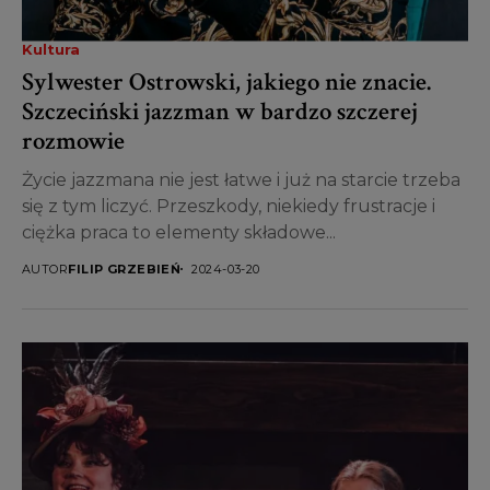
Kultura
Sylwester Ostrowski, jakiego nie znacie.
Szczeciński jazzman w bardzo szczerej
rozmowie
Życie jazzmana nie jest łatwe i już na starcie trzeba
się z tym liczyć. Przeszkody, niekiedy frustracje i
ciężka praca to elementy składowe...
AUTOR
FILIP GRZEBIEŃ
2024-03-20