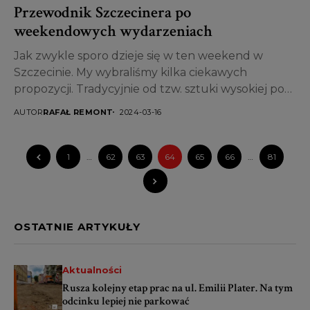
Przewodnik Szczecinera po
weekendowych wydarzeniach
Jak zwykle sporo dzieje się w ten weekend w
Szczecinie. My wybraliśmy kilka ciekawych
propozycji. Tradycyjnie od tzw. sztuki wysokiej po
dobrą rozrywkę....
AUTOR
RAFAŁ REMONT
2024-03-16
1
…
62
63
64
65
66
…
81
OSTATNIE ARTYKUŁY
Aktualności
Rusza kolejny etap prac na ul. Emilii Plater. Na tym
odcinku lepiej nie parkować