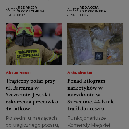
komercyjnych na trasie...
podejrzanej o
REDAKCJA
REDAKCJA
AUTOR
AUTOR
spowodowanie...
SZCZECINERA
SZCZECINERA
2026-08-05
2026-08-05
Aktualności
Aktualności
Tragiczny pożar przy
Ponad kilogram
ul. Barnima w
narkotyków w
Szczecinie. Jest akt
mieszkaniu w
oskarżenia przeciwko
Szczecinie. 44-latek
46-latkowi
trafił do aresztu
Po siedmiu miesiącach
Funkcjonariusze
od tragicznego pożaru,
Komendy Miejskiej