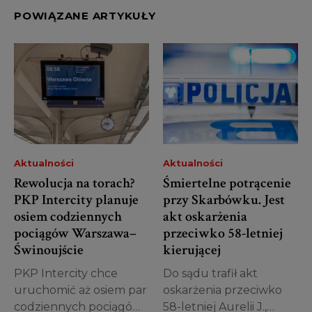
POWIĄZANE ARTYKUŁY
Aktualności
Aktualności
Rewolucja na torach?
Śmiertelne potrącenie
PKP Intercity planuje
przy Skarbówku. Jest
osiem codziennych
akt oskarżenia
pociągów Warszawa–
przeciwko 58-letniej
Świnoujście
kierującej
PKP Intercity chce
Do sądu trafił akt
uruchomić aż osiem par
oskarżenia przeciwko
codziennych pociągów
58-letniej Aurelii J.,