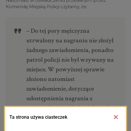
Natomiast w oświadczeniu przesłanym przez
Komendę Miejską Policji czytamy, że:
– Do tej pory mężczyzna
utrwalony na nagraniu nie złożył
żadnego zawiadomienia, ponadto
patrol policji nie był wzywany na
miejsce. W powyższej sprawie
złożono natomiast
zawiadomienie, dotyczące
udostępnienia nagrania z
wizerunkami osób, bez ich zgody.
Trwają czynności – poinformował
nas asp. Paweł Pankau, oficer