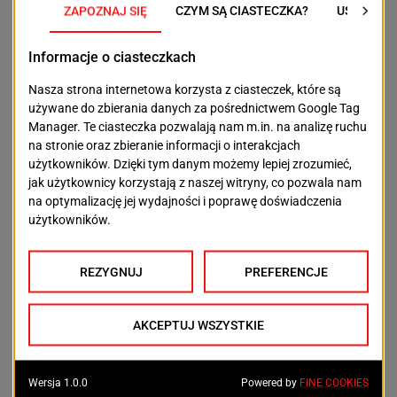
prasowy Komendy Miejskiej
Policji w Szczecinie.