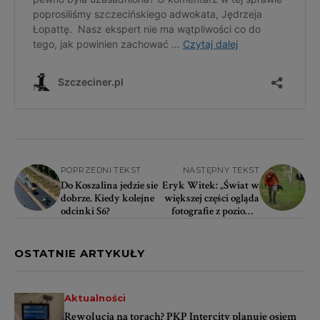
POPRZEDNI TEKST
NASTĘPNY TEKST
Do Koszalina jedzie sie
Eryk Witek: „Świat w
dobrze. Kiedy kolejne
większej części ogląda
odcinki S6?
fotografie z poziomu
smartfona i wszystko
wydaje się na nim
mega
OSTATNIE ARTYKUŁY
Aktualności
Rewolucja na torach? PKP Intercity planuje osiem