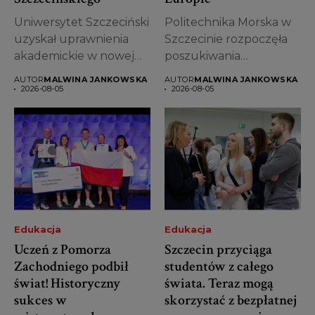
Uniwersytet Szczeciński
Politechnika Morska w
uzyskał uprawnienia
Szczecinie rozpoczęła
akademickie w nowej
poszukiwania
dyscyplinie – naukach o
wykonawcy, który
AUTOR
MALWINA JANKOWSKA
AUTOR
MALWINA JANKOWSKA
bezpieczeństwie....
zaprojektuje i zbuduje
2026-08-05
2026-08-05
nowoczesny...
Edukacja
Edukacja
Uczeń z Pomorza
Szczecin przyciąga
Zachodniego podbił
studentów z całego
świat! Historyczny
świata. Teraz mogą
sukces w
skorzystać z bezpłatnej