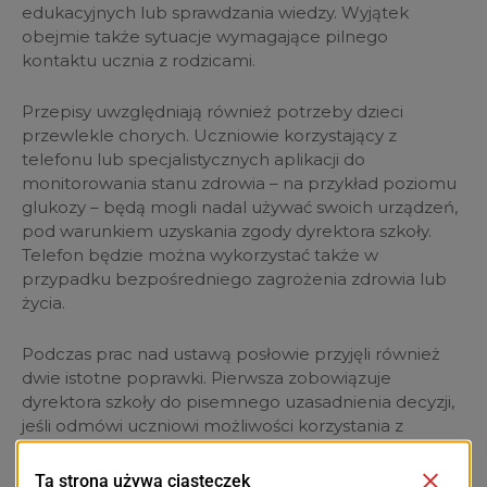
edukacyjnych lub sprawdzania wiedzy. Wyjątek
obejmie także sytuacje wymagające pilnego
kontaktu ucznia z rodzicami.
Przepisy uwzględniają również potrzeby dzieci
przewlekle chorych. Uczniowie korzystający z
telefonu lub specjalistycznych aplikacji do
monitorowania stanu zdrowia – na przykład poziomu
glukozy – będą mogli nadal używać swoich urządzeń,
pod warunkiem uzyskania zgody dyrektora szkoły.
Telefon będzie można wykorzystać także w
przypadku bezpośredniego zagrożenia zdrowia lub
życia.
Podczas prac nad ustawą posłowie przyjęli również
dwie istotne poprawki. Pierwsza zobowiązuje
dyrektora szkoły do pisemnego uzasadnienia decyzji,
jeśli odmówi uczniowi możliwości korzystania z
telefonu lub specjalistycznej aplikacji ze względów
zdrowotnych. Druga rozszerza zakres nowych