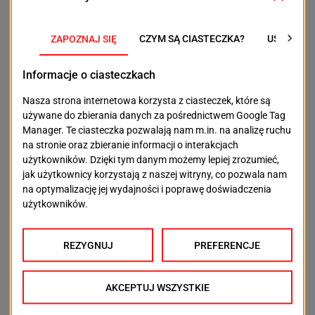
przepisów. Zakaz obejmie nie tylko szkoły
podstawowe, ale również przedszkola, oddziały
przedszkolne działające przy szkołach podstawowych
oraz inne formy wychowania przedszkolnego.
Choć Sejm zakończył już prace nad projektem,
przepisy nie weszły jeszcze w życie. Teraz ustawą
zajmie się Senat. Jeśli izba wyższa zaakceptuje nowe
rozwiązania, a następnie ustawę podpisze Prezydent,
zakaz zacznie obowiązywać od 1 września 2026 roku.
POPRZEDNI TEKST
NASTĘPNY TEKST
Szczeciński Smakosz:
Wyniki egzaminu
świeżość, pasja i
ósmoklasisty 2026.
burgery, które ledwo
Zachodniopomorskie z
mieszczą się w
drugim najniższym
pudełku
wynikiem w kraju
OSTATNIE ARTYKUŁY