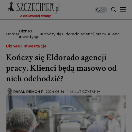
Biznes i
Home
Kończy się Eldorado agencji pracy. Klienci
inwestycje
będą masowo od nich odchodzić?
Biznes I Inwestycje
Kończy się Eldorado agencji
pracy. Klienci będą masowo od
nich odchodzić?
RAFAŁ REMONT
2024-06-14
1 MINUT CZYTANIA