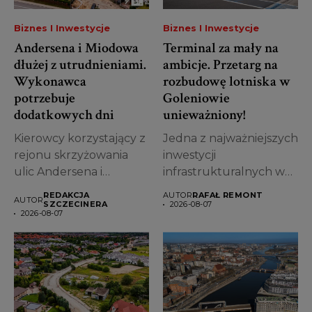
Biznes I Inwestycje
Biznes I Inwestycje
Andersena i Miodowa
Terminal za mały na
dłużej z utrudnieniami.
ambicje. Przetarg na
Wykonawca
rozbudowę lotniska w
potrzebuje
Goleniowie
dodatkowych dni
unieważniony!
Kierowcy korzystający z
Jedna z najważniejszych
rejonu skrzyżowania
inwestycji
ulic Andersena i
infrastrukturalnych w
Miodowej muszą
województwie
REDAKCJA
AUTOR
RAFAŁ REMONT
AUTOR
uzbroić się...
zachodniopomorskim
SZCZECINERA
2026-08-07
2026-08-07
stanęła pod znakiem
zapytania....