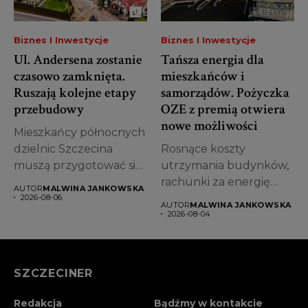
Biznes I Inwestycje
Biznes I Inwestycje
Ul. Andersena zostanie
Tańsza energia dla
czasowo zamknięta.
mieszkańców i
Ruszają kolejne etapy
samorządów. Pożyczka
przebudowy
OZE z premią otwiera
nowe możliwości
Mieszkańcy północnych
dzielnic Szczecina
Rosnące koszty
muszą przygotować się
utrzymania budynków,
na kolejne utrudnienia.
rachunki za energię
AUTOR
MALWINA JANKOWSKA
Od 7...
oraz konieczność
2026-08-06
AUTOR
MALWINA JANKOWSKA
dostosowania się do...
2026-08-04
SZCZECINER
Redakcja
Bądźmy w kontakcie