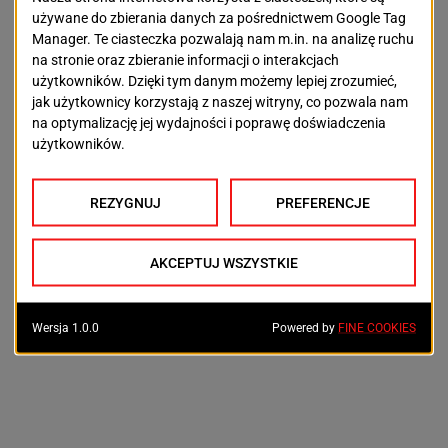
trend się odwraca. Rozmawiamy z
kilkoma innymi przedsiębiorcami
o tym problemie, wszyscy mamy
te same spostrzeżenia. Nie
jesteśmy jedyni, którzy zmienią
podejście do pozyskiwania i
utrzymania kadr.