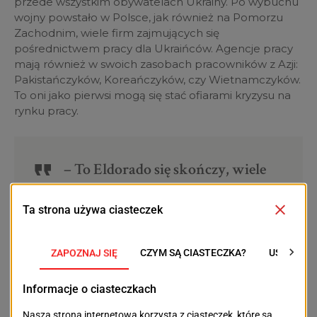
przede wszystkim obywatelach Ukrainy. Po wybuchu
wojny powstało w Polsce, jak również na Pomorzu
Zachodnim, wiele firm zajmujących się
pośrednictwem pracy dla Ukraińców. Agencje pracy
mają również w swoich zasobach pracowników z Azji:
Pakistańczyków, Koreańczyków, czy Wietnamczyków.
To oni jako pierwsi mogą się stać ofiarami kryzysu na
rynku pracy.
– To Eldorado się skończy, wiele
mniejszych agencji może nie
przetrwać – wyraża swoją opinię
nasz rozmówca. – Do tej pory,
kiedy brakowało pracowników,
wiele firm przepłacało i godziło się
na warunki tych agencji. Teraz