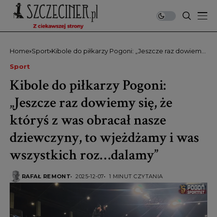
Home
Sport
Kibole do piłkarzy Pogoni: „Jeszcze raz dowiemy
się, że któryś z was obracał nasze dziewczyny, to
Sport
wjeżdżamy i was wszystkich roz…dalamy”
Kibole do piłkarzy Pogoni:
„Jeszcze raz dowiemy się, że
któryś z was obracał nasze
dziewczyny, to wjeżdżamy i was
wszystkich roz…dalamy”
RAFAŁ REMONT
2025-12-07
1 MINUT CZYTANIA