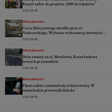
Ruszył nabór do projektu „SMS do lokalsów”
2026-08-06
Aktualności
Coraz bliżej nowego ośrodka przy ul.
Noakowskiego. Wybrano wykonawcę inwestycji za
ponad 16 mln zł
2026-08-06
Aktualności
Duże zmiany na ul. Metalowej. Rusza budowa
nowych przystanków
2026-08-06
Aktualności
Pijani rodzice zmieniali się za kierownicą. W
samochodzie przewozili dziecko
2026-08-06