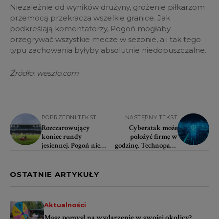
Niezależnie od wyników drużyny, grożenie piłkarzom
przemocą przekracza wszelkie granice. Jak
podkreślają komentatorzy, Pogoń mogłaby
przegrywać wszystkie mecze w sezonie, a i tak tego
typu zachowania byłyby absolutnie niedopuszczalne.
Źródło: weszlo.com
POPRZEDNI TEKST
NASTĘPNY TEKST
Rozczarowujący
Cyberatak może
koniec rundy
położyć firmę w
jesiennej. Pogoń nie
godzinę. Technopark
dowiozła
Pomerania organizuje
dwubramkowego
bezpłatne warsztaty
prowadzenia
OSTATNIE ARTYKUŁY
[ZDJĘCIA]
Aktualności
Masz pomysł na wydarzenie w swojej okolicy?