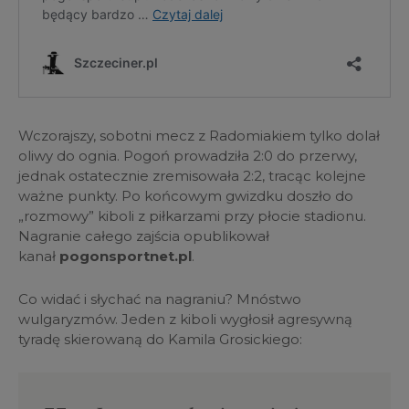
Wczorajszy, sobotni mecz z Radomiakiem tylko dolał
oliwy do ognia. Pogoń prowadziła 2:0 do przerwy,
jednak ostatecznie zremisowała 2:2, tracąc kolejne
ważne punkty. Po końcowym gwizdku doszło do
„rozmowy” kiboli z piłkarzami przy płocie stadionu.
Nagranie całego zajścia opublikował
kanał
pogonsportnet.pl
.
Co widać i słychać na nagraniu? Mnóstwo
wulgaryzmów. Jeden z kiboli wygłosił agresywną
tyradę skierowaną do Kamila Grosickiego: