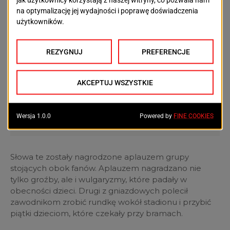
Słowa te zostały nagrodzone aplauzem grupy
stojących obok fanów. Aplauzem nagradzano nie
tylko groźby, ale i wulgaryzmy, które padały w
obecności dzieci. Drugi z gniazdowych polecił
zawodnikom zrobić rundkę wokół stadionu i przybić
piątki dzieciom, które czekały przy bramach.