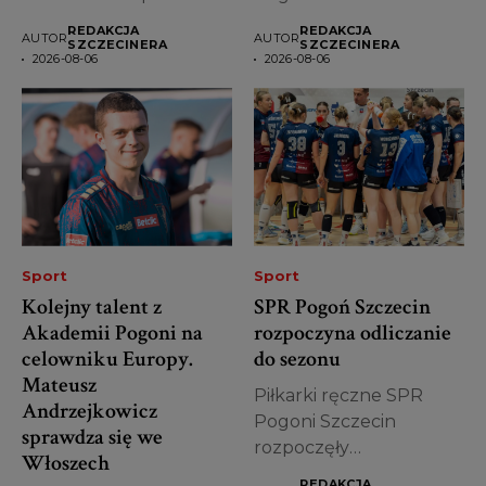
sezonem 2026/2027. Do
zespołu dołączyła Laura
REDAKCJA
REDAKCJA
AUTOR
AUTOR
zespołu dołączył...
Felber,...
SZCZECINERA
SZCZECINERA
2026-08-06
2026-08-06
Sport
Sport
Kolejny talent z
SPR Pogoń Szczecin
Akademii Pogoni na
rozpoczyna odliczanie
celowniku Europy.
do sezonu
Mateusz
Piłkarki ręczne SPR
Andrzejkowicz
Pogoni Szczecin
sprawdza się we
rozpoczęły
Włoszech
przygotowania do
REDAKCJA