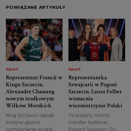
POWIĄZANE ARTYKUŁY
Sport
Sport
Reprezentant Francji w
Reprezentantka
Kingu Szczecin.
Szwajcarii w Pogoni
Alexandre Chassang
Szczecin. Laura Felber
nowym środkowym
wzmacnia
Wilków Morskich
wicemistrzynie Polski
King Szczecin ogłosił
To kolejny mocny
kolejne głośne
transfer kobiecej
wzmocnienie przed
Pogoni Szczecin. Do