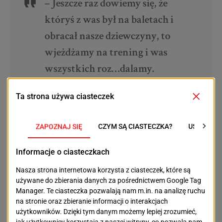
– Jeszcze raz dowiemy się, że
któryś z was był na baletach i
obracał nasze dziewczyny, to
wjeżdżamy na trening i was
wszystkich roz…dalamy.
Nieważne, czy biały, czy czarny.
Jesteście jedną drużyną i wszyscy
dostajecie w…dol.