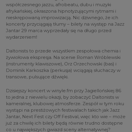
współczesnego jazzu, afrobeatu, dubu i muzyki
afrykańskiej, okraszona hipnotyzującymi rytmami i
nieskrępowaną improwizacją. Nic dziwnego, że ich
koncerty przyciągają tłumy – bilety na występ na Jazz
Jantar 29 marca wyprzedały się na długo przed
wydarzeniem!
Daltonists to przede wszystkim zespołowa chemia i
żywiołowa ekspresja. Na scenie Roman Wróblewski
(instrumenty klawiszowe), Orz Orzechowski (bas) i
Dominik Karkoszka (perkusja) wciągają słuchaczy w
transowe, pulsujące dźwięki.
Dzisiejszy koncert w winyle.fm przy Jagiellońskiej 86
to jedna z niewielu okazji, by zobaczyć Daltonists w
kameralnej, klubowej atmosferze. Zespół w tym roku
wystąpi na prestiżowych festiwalach takich jak Jazz
Jantar, Next Fest czy Off Festival, więc kto wie – może
już za chwilę ich bilety będą równie trudno dostępne
co u największych gwiazd sceny alternatywnej?