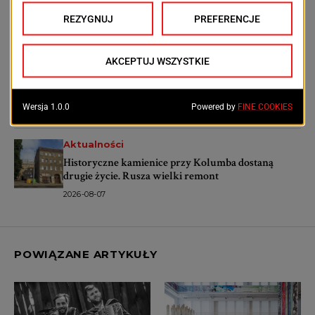
Szpital Wojewódzki przejdzie metamorfozę.
Powstanie nowoczesne centrum dla pacjentów
2026-08-07
Aktualności
Nowe miejsca parkingowe przy Starkiewicza w
Szczecinie. Wybrano wykonawcę
2026-08-07
Aktualności
Historyczne kamienice przy Kolumba dostaną
drugie życie. Rusza wielki remont
2026-08-07
POWIĄZANE ARTYKUŁY