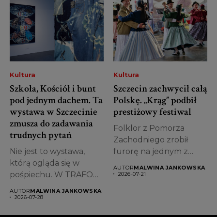
Kultura
Kultura
Szkoła, Kościół i bunt
Szczecin zachwycił całą
pod jednym dachem. Ta
Polskę. „Krąg” podbił
wystawa w Szczecinie
prestiżowy festiwal
zmusza do zadawania
Folklor z Pomorza
trudnych pytań
Zachodniego zrobił
Nie jest to wystawa,
furorę na jednym z
którą ogląda się w
najważniejszych
AUTOR
MALWINA JANKOWSKA
pośpiechu. W TRAFO
wydarzeń
2026-07-21
Trafostacji...
kulturalnych...
AUTOR
MALWINA JANKOWSKA
2026-07-28