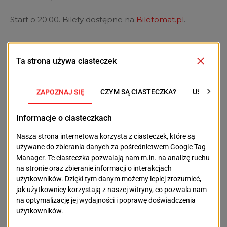
Start o 20:00. Bilety dostępne na
Biletomat.pl
.
POPRZEDNI TEKST
NASTĘPNY TEKST
Działkowe „wczasy” z
Smog nad Szczecinem.
wkrętarką i
Czy wiesz, czym dziś
narkotykami – czyli
oddychasz?
jak nie szukać noclegu
OSTATNIE ARTYKUŁY
Aktualności
Podrobione dokumenty i setki tysięcy złotych. 31-
latek miał oszukiwać banki
2026-08-08
Aktualności