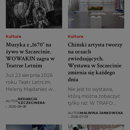
Kultura
Kultura
Muzyka z „1670” na
Chiński artysta tworzy
żywo w Szczecinie.
na oczach
WOWAKIN zagra w
zwiedzających.
Teatrze Letnim
Wystawa w Szczecinie
zmienia się każdego
Już 23 sierpnia 2026
dnia
roku Teatr Letni im.
Heleny Majdaniec w
Nie jest to wystawa,
Szczecinie...
którą można zobaczyć
REDAKCJA
AUTOR
tylko raz. W TRAFO
SZCZECINERA
2026-08-08
Trafostacji...
AUTOR
MALWINA JANKOWSKA
2026-07-29