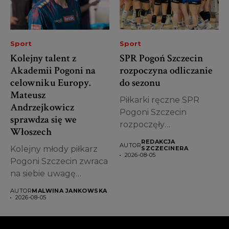
Sport
Sport
Kolejny talent z
SPR Pogoń Szczecin
Akademii Pogoni na
rozpoczyna odliczanie
celowniku Europy.
do sezonu
Mateusz
Piłkarki ręczne SPR
Andrzejkowicz
Pogoni Szczecin
sprawdza się we
rozpoczęły
Włoszech
przygotowania do
REDAKCJA
AUTOR
Kolejny młody piłkarz
sezonu 2026/2027 Ligi
SZCZECINERA
2026-08-05
Pogoni Szczecin zwraca
Centralnej...
na siebie uwagę
zagranicznych klubów.
AUTOR
MALWINA JANKOWSKA
Mateusz...
2026-08-05