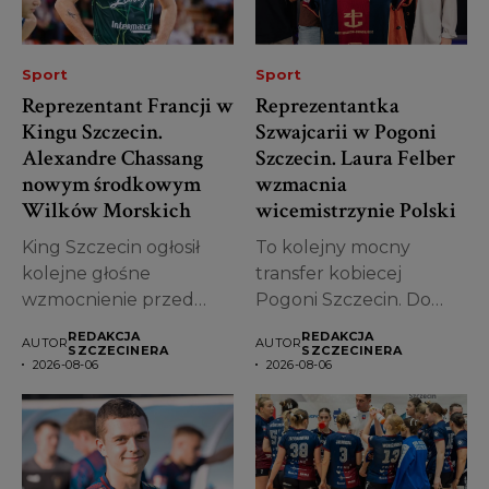
Sport
Sport
Reprezentant Francji w
Reprezentantka
Kingu Szczecin.
Szwajcarii w Pogoni
Alexandre Chassang
Szczecin. Laura Felber
nowym środkowym
wzmacnia
Wilków Morskich
wicemistrzynie Polski
King Szczecin ogłosił
To kolejny mocny
kolejne głośne
transfer kobiecej
wzmocnienie przed
Pogoni Szczecin. Do
sezonem 2026/2027. Do
zespołu dołączyła Laura
REDAKCJA
REDAKCJA
AUTOR
AUTOR
zespołu dołączył...
Felber,...
SZCZECINERA
SZCZECINERA
2026-08-06
2026-08-06