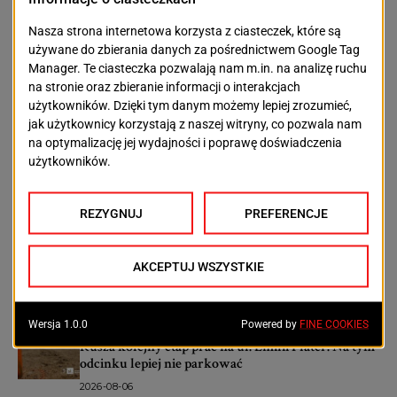
POPRZEDNI TEKST
NASTĘPNY TEKST
WESTSIDE
Piątek w Szczecinie: od
SZCZECIN NEO:
jogi dla seniorów po
kolejna nowoczesna
imprezę do rana
inwestycji powstaje
pod Szczecinem
OSTATNIE ARTYKUŁY
Aktualności
Potężne uderzenie w narkobiznes. W Szczecinie
przejęto ponad 450 kilogramów narkotyków
2026-08-06
Aktualności
Rusza kolejny etap prac na ul. Emilii Plater. Na tym
odcinku lepiej nie parkować
2026-08-06