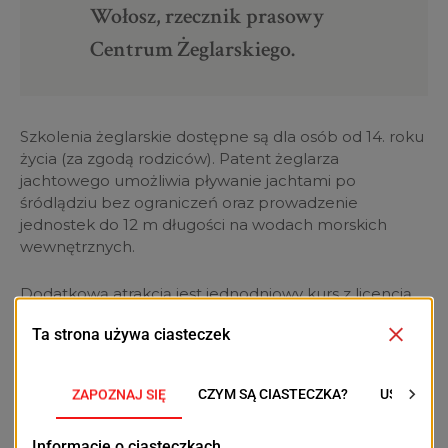
Wołosz, rzecznik prasowy
Centrum Żeglarskiego.
Szkolenia żeglarskie dostępne są dla osób od 14. roku
życia (za zgodą rodziców). Patent żeglarza
jachtowego umożliwia pływanie jachtami po
śródlądziu bez ograniczeń oraz prowadzenie
jednostek do 12 m długości na wodach morskich
wewnętrznych.
Dodatkową atrakcją jest jednodniowy kurs z licencją
na holowanie narciarza wodnego i innych obiektów
rekreacyjnych. To szybka dawka wiedzy teoretycznej i
praktyki na jachcie typu RIB, zakończona egzaminem.
Pełna oferta kursów i zasady zapisów dostępne są na
stronie
www.centrumzeglarskie.pl