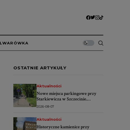
ULWARÓWKA
OSTATNIE ARTYKUŁY
Aktualności
Nowe miejsca parkingowe przy
Starkiewicza w Szczecinie.
Wybrano wykonawcę
2026-08-07
Aktualności
Historyczne kamienice przy