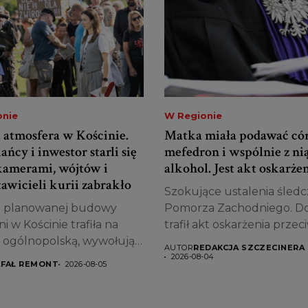
onie
W Regionie
 atmosfera w Kościnie.
Matka miała podawać có
ńcy i inwestor starli się
mefedron i wspólnie z nią
kamerami, wójtów i
alkohol. Jest akt oskarże
awicieli kurii zabrakło
Szokujące ustalenia śledc
 planowanej budowy
Pomorza Zachodniego. D
i w Kościnie trafiła na
trafił akt oskarżenia przeci
 ogólnopolską, wywołując
AUTOR
REDAKCJA SZCZECINERA
e...
2026-08-04
AFAŁ REMONT
2026-08-05