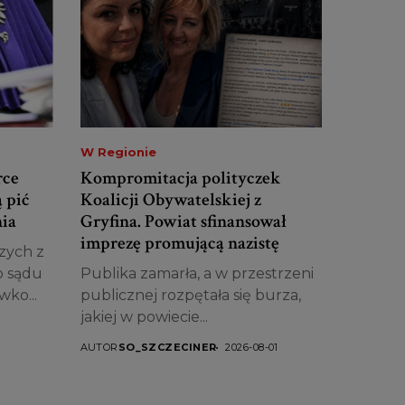
W Regionie
rce
Kompromitacja polityczek
 pić
Koalicji Obywatelskiej z
nia
Gryfina. Powiat sfinansował
imprezę promującą nazistę
zych z
o sądu
Publika zamarła, a w przestrzeni
wko...
publicznej rozpętała się burza,
jakiej w powiecie...
AUTOR
SO_SZCZECINER
2026-08-01