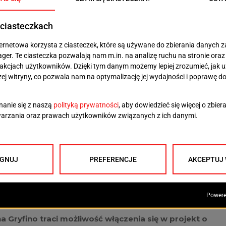
k przyrodniczych oraz wojewoda zachodniopomorski
ę. Przypominali, że Park Narodowy Doliny Dolnej Odry
styki, edukacji ekologicznej i pozyskanie funduszy
rezygnacji z lokalnych inwestycji.
h samorządów, które skorzystały na podobnych
ch konsultacjach społecznych. Większość radnych
e
przeciw przystąpieniu Gryfina do Parku
 Koalicji Obywatelskiej – Magdalena Chmura,
a-Gólcz
. Ich decyzja oznacza, że stanęli oni
ramię w
zy od początku blokowali ten projekt.
em podziału wewnątrz lokalnych struktur Koalicji
y autorytet Olgierda Geblewicza, Magdaleny
ych twarzy ugrupowania w regionie, które publicznie
wego.
a Gryfino traci możliwość włączenia się w projekt o