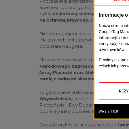
Podczas sesji przedstawiciele środowis
apelowali do radnych o pozytywną decyzj
byłby
unikatową szansą na rozwój tury
na ochronę przyrody
, bez konieczności 
Nie pomogły jednak ani przykłady innyc
inicjatywach, ani zapewnienia o szeroki
pozostała nieugięta.
Najwięcej emocji wzbudził jednak fakt, ż
Narodowego zagłosowali również radni
Jerzy Piasecki oraz Aleksandra Misiun
ramię z radnymi skrajnej prawicy
, któr
To głosowanie stało się
czytelnym sygnał
Obywatelskiej
i uderzeniem w polityczn
Pieczyńskiej i Ewy Dudar – dotychczasow
popierały ideę powołania parku narodo
Decyzja gryfińskiej rady oznacza, że
Gmin