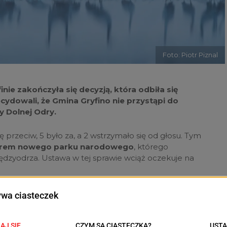
Foto: Piotr Piznal
inie zakończyła się decyzją, która odbiła się
ydowali, że Gmina Gryfino nie przystąpi do
 Dolnej Odry.
 przeciw, 5 było za, a 2 wstrzymało się od głosu. Tym
arem nowego parku narodowego
, którego
ędzyodrza. Ustawa w tej sprawie wciąż oczekuje na
zekonały