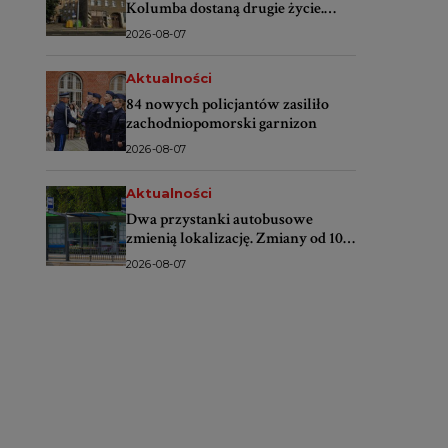
Kolumba dostaną drugie życie.
Rusza wielki remont
2026-08-07
Aktualności
84 nowych policjantów zasiliło
zachodniopomorski garnizon
2026-08-07
Aktualności
Dwa przystanki autobusowe
zmienią lokalizację. Zmiany od 10
sierpnia
2026-08-07