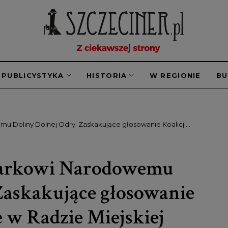
PUBLICYSTYKA
HISTORIA
W REGIONIE
B
mu Doliny Dolnej Odry. Zaskakujące głosowanie Koalicji
 Parkowi Narodowemu
Zaskakujące głosowanie
e w Radzie Miejskiej