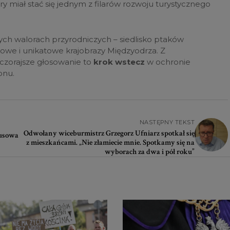
óry miał stać się jednym z filarów rozwoju turystycznego
ych walorach przyrodniczych – siedlisko ptaków
we i unikatowe krajobrazy Międzyodrza. Z
czorajsze głosowanie to
krok wstecz
w ochronie
onu.
NASTĘPNY TEKST
Odwołany wiceburmistrz Grzegorz Ufniarz spotkał się
busowa
z mieszkańcami. „Nie złamiecie mnie. Spotkamy się na
wyborach za dwa i pół roku”