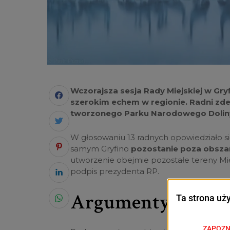
Wczorajsza sesja Rady Miejskiej w Gryf
szerokim echem w regionie. Radni zdec
tworzonego Parku Narodowego Doliny
W głosowaniu 13 radnych opowiedziało się
samym Gryfino
pozostanie poza obsz
utworzenie obejmie pozostałe tereny Mi
podpis prezydenta RP.
Argumenty nie pr