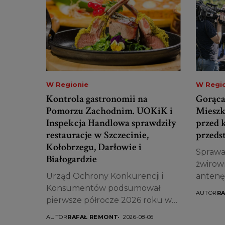
W Regionie
W Regi
Kontrola gastronomii na
Gorąca
Pomorzu Zachodnim. UOKiK i
Mieszka
Inspekcja Handlowa sprawdziły
przed 
restauracje w Szczecinie,
przedst
Kołobrzegu, Darłowie i
Sprawa
Białogardzie
żwirown
Urząd Ochrony Konkurencji i
antenę
Konsumentów podsumował
ogromn
AUTOR
R
pierwsze półrocze 2026 roku w
zakresie...
AUTOR
RAFAŁ REMONT
2026-08-06