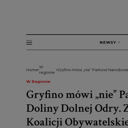
NEWSY
W
Home
Gryfino mówi „nie” Parkowi Narodowe
regionie
Obywatelskie w Radzie Miejskiej
W Regionie
Gryfino mówi „nie”
Doliny Dolnej Odry. 
Koalicji Obywatelski