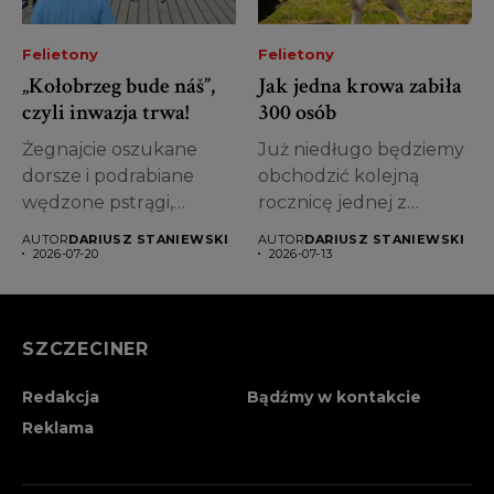
Felietony
Felietony
„Kołobrzeg bude náš”,
Jak jedna krowa zabiła
czyli inwazja trwa!
300 osób
Żegnajcie oszukane
Już niedługo będziemy
dorsze i podrabiane
obchodzić kolejną
wędzone pstrągi,
rocznicę jednej z
grochówko z niby
najsławniejszych bitew
AUTOR
DARIUSZ STANIEWSKI
AUTOR
DARIUSZ STANIEWSKI
wojskowego kotła...
świata –...
2026-07-20
2026-07-13
SZCZECINER
Redakcja
Bądźmy w kontakcie
Reklama