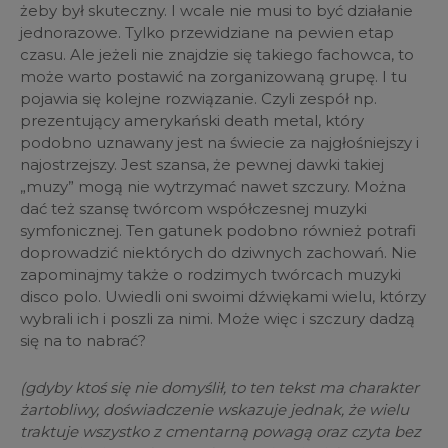
żeby był skuteczny. I wcale nie musi to być działanie
jednorazowe. Tylko przewidziane na pewien etap
czasu. Ale jeżeli nie znajdzie się takiego fachowca, to
może warto postawić na zorganizowaną grupę. I tu
pojawia się kolejne rozwiązanie. Czyli zespół np.
prezentujący amerykański death metal, który
podobno uznawany jest na świecie za najgłośniejszy i
najostrzejszy. Jest szansa, że pewnej dawki takiej
„muzy” mogą nie wytrzymać nawet szczury. Można
dać też szansę twórcom współczesnej muzyki
symfonicznej. Ten gatunek podobno również potrafi
doprowadzić niektórych do dziwnych zachowań. Nie
zapominajmy także o rodzimych twórcach muzyki
disco polo. Uwiedli oni swoimi dźwiękami wielu, którzy
wybrali ich i poszli za nimi. Może więc i szczury dadzą
się na to nabrać?
(gdyby ktoś się nie domyślił, to ten tekst ma charakter
żartobliwy, doświadczenie wskazuje jednak, że wielu
traktuje wszystko z cmentarną powagą oraz czyta bez