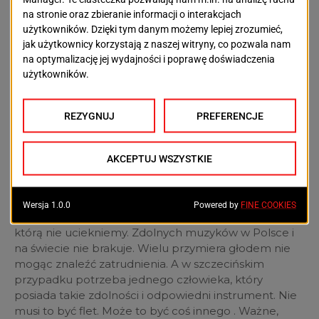
gdzie popadnie. To był wybitny specjalista w swoim
fachu, a poza tym człowiek wielu talentów m.in.
muzycznego. Za pomocą melodii płynących z
cudownego
fletu
wywabił szczury, które następnie
utopiły się w
Wezerze
.
Szczurołap wykonał swoje
zadanie. Ale jak to często bywa w życiu druga strona,
czyli mieszkańcy nie chcieli wywiązać się ze swoich
zobowiązań oraz zawartej umowy. Gdy odmówiono
mu obiecanej zapłaty wnerwiony szczurołap
dźwiękami cudownego fletu wyprowadził z Hameln
wszystkie dzieci nie wiadomo gdzie.
Jak widać, historia – nauczycielka życia, podsuwa nam
pewne rozwiązania na walkę ze szczurami, przed
którą nie uciekniemy. Zdolnych muzyków w Polsce i
na świecie nie brakuje. Wielu przymiera głodem nie
mogąc znaleźć zatrudnienia. A w szczecińskim
przypadku potrzeba jednego człowieka, który
posiada takie zdolności i odpowiedni instrument. Nie
musi to być flet. Może to być coś innego . Ważne,