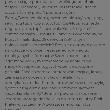
pewnie ciągle pamięta tekst wielkiego przeboju
zespołu Maanam. „Szumi, szura i szeleści/Oddech
szczura ściany pieści/I podnosi w górę
Ziemię/Szczurze plemię, szczurze plemię/ Nogi, nogi,
setki nóg tupią, tupią, tup, tup, tup/Nogi, nogi, setki
nóg tupią, tup, tup” – śpiewała Kora. A czy ktoś
jeszcze pamięta „Flecistę z Hameln” i wydarzenia, do
których miało dojść
26 czerwca 1284 w tym
dolnosaksońskim mieście? Pewnie niektórym coś tam
się kołacze w głowie. I jeszcze jedno – według
nieoficjalnych informacji w Szczecinie zostanie
ogłoszony wielki, międzynarodowy konkurs dla
muzyków reprezentujących wszelkie dostępne
gatunki. Choć najbardziej preferowani mają ci, którzy
zajmują się norweskim black metalem lub
amerykańskim death metalem, współczesną muzykę
symfoniczną oraz disco polo. Cóż może łączyć te
wszystkie elementy? Jedno –
pewne uszkodzenie,
jezdni do którego doszło kilka dni temu na ulicy Emilii
Plater w Szczecinie. A zwłaszcza jego „spirytus
movens”.