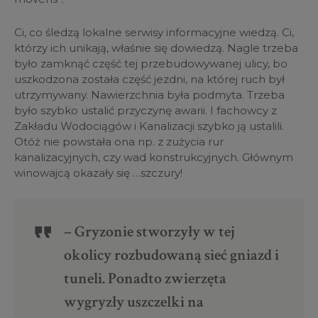
Ci, co śledzą lokalne serwisy informacyjne wiedzą. Ci,
którzy ich unikają, właśnie się dowiedzą.
Nagle trzeba
było zamknąć część tej przebudowywanej ulicy, bo
uszkodzona została część jezdni, na której ruch był
utrzymywany.
Nawierzchnia była podmyta. Trzeba
było szybko ustalić przyczynę awarii. I fachowcy z
Zakładu Wodociągów i Kanalizacji szybko ją ustalili.
Otóż
nie powstała ona np. z zużycia rur
kanalizacyjnych, czy wad konstrukcyjnych. Głównym
winowajcą okazały się …szczury!
– Gryzonie stworzyły w tej
okolicy rozbudowaną sieć gniazd i
tuneli. Ponadto zwierzęta
wygryzły uszczelki na