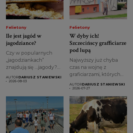
Felietony
Felietony
Ile jest jagód w
W dyby ich!
jagodziance?
Szczecińscy grafficiarze
pod lupą
Czy w popularnych
„jagodziankach”
Najwyższy już chyba
znajdują się …jagody?
czas na wojnę z
Pytanie, na pozór z
graficiarzami, których
AUTOR
DARIUSZ STANIEWSKI
gatunku...
bazgroły „ozdabiają”
2026-08-03
AUTOR
DARIUSZ STANIEWSKI
wiele...
2026-07-27