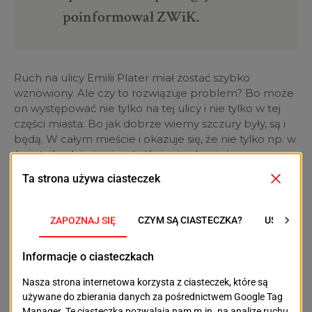
poinformował ZWiK.
Ruch na ulicy Emilii Plater miał zostać szybko
wznowiony. Ale czy to rozwiązuje problem? Bo może
on występować nie tylko na tej ulicy i nie tylko w tej
części miasta. Bo jak dobrze wiemy szczury były, są i
będą. W całym mieście i okazuje się, że nie tylko np. w
śmietnikach i piwnicach. Kryją się również w
podziemiach Szczecina. Dlatego potrzeba nowych
rozwiązań, aby z nimi skutecznie walczyć. Może
trzeba wrócić do historii? I tu pojawia się wspomniany
wcześniej „Flecista z Hameln”, zwany także
„Szczurołapem z Hameln
”(
niem.
Der Rattenfänger
von Hameln
). Według legendy w 1284 roku to
niemieckie miasto nawiedziła plaga
szczurów
.
Mieszkańcy nie mogąc sami sobie z nią poradzić,
wynajęli szczurołapa. Ale nie takiego zwykłego, który z
kijem i workiem biegał po mieście tłukąc gryzonie