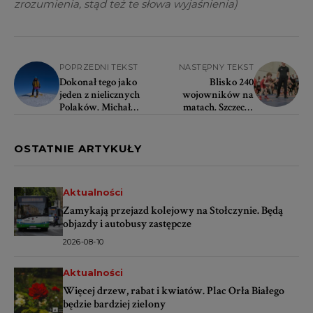
zrozumienia, stąd też te słowa wyjaśnienia)
POPRZEDNI TEKST
NASTĘPNY TEKST
Dokonał tego jako
Blisko 240
jeden z nielicznych
wojowników na
Polaków. Michał
matach. Szczecin
Leksiński zdobył
zamienił się w stolicę
Koronę Ziemi
zapasów
OSTATNIE ARTYKUŁY
Aktualności
Zamykają przejazd kolejowy na Stołczynie. Będą
objazdy i autobusy zastępcze
2026-08-10
Aktualności
Więcej drzew, rabat i kwiatów. Plac Orła Białego
będzie bardziej zielony