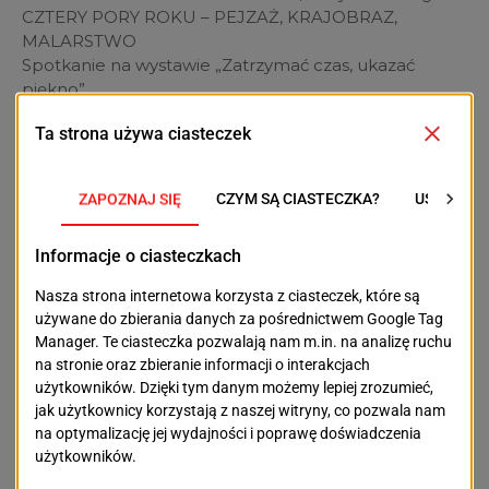
CZTERY PORY ROKU – PEJZAŻ, KRAJOBRAZ,
MALARSTWO
Spotkanie na wystawie „Zatrzymać czas, ukazać
piękno”
Agata Kamińska – Dział Edukacji
6 marca 2025 (czwartek), godz. 12.00
Muzeum Narodowe w Szczecinie, Wały Chrobrego 3
NA PRZEKÓR ZIMIE – NIEZWYKŁA PODRÓŻ DO
AFRYKI
Dorota Baumgarten-Szczyrska – Dział Edukacji
24 kwietnia 2025 (czwartek), godz. 12.00
Muzeum Narodowe w Szczecinie – Muzeum Historii
Szczecina, ul. Księcia Mściwoja II 8
SZCZECIN W XX WIEKU. ZAPIS WYDARZEŃ
Spacer po wystawie „Hans Stettiner i Jan Szczeciński.
Życie codzienne w Szczecinie w XX wieku”
Ewa Kimak – Dział Edukacji