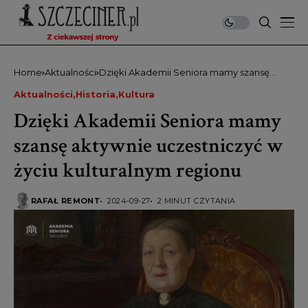
Home
Aktualności
Dzięki Akademii Seniora mamy szansę
aktywnie uczestniczyć w życiu kulturalnym
Aktualności
Historia
Kultura
regionu
Dzięki Akademii Seniora mamy
szansę aktywnie uczestniczyć w
życiu kulturalnym regionu
RAFAŁ REMONT
2024-09-27
2 MINUT CZYTANIA