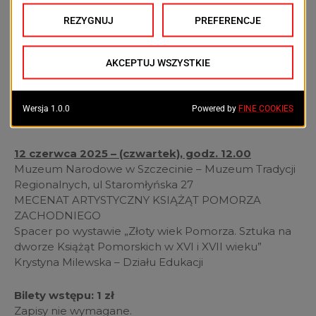
29 maja 2025 (czwartek), godz. 12.00
Muzeum Narodowe w Szczecinie – Muzeum Historii
Szczecina, ul. Księcia Mściwoja II 8
MIĘDZY LEGENDĄ A HISTORIĄ. OPOWIEŚĆ O
POCZĄTKACH SZCZECINA
Spacer po wystawie „Najstrasze karty z dziejów
Szczecina”
Ewa Kimak – Dział Edukacji
12 czerwca 2025 – (czwartek), godz. 12.00
Muzeum Narodowe w Szczecinie – Muzeum Tradycji
Regionalnych, ul Staromłyńska 27
MECENAT ARTYSTYCZNY KSIĄŻĄT POMORZA
ZACHODNIEGO
Spacer po wystawie „Złoty wiek Pomorza. Sztuka na
dworze Książąt Pomorskich w XVI i XVII wieku”
Krystyna Milewska – Działu Edukacji
Bilety wstępu: 1 zł
Zapisy nie wymagane.