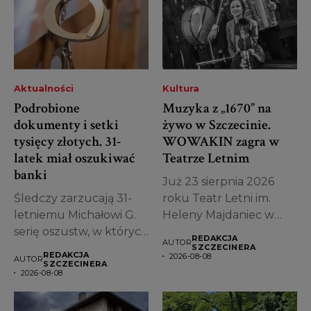
Aktualności
Kultura
Podrobione
Muzyka z „1670” na
dokumenty i setki
żywo w Szczecinie.
tysięcy złotych. 31-
WOWAKIN zagra w
latek miał oszukiwać
Teatrze Letnim
banki
Już 23 sierpnia 2026
Śledczy zarzucają 31-
roku Teatr Letni im.
letniemu Michałowi G.
Heleny Majdaniec w
serię oszustw, w których
Szczecinie...
REDAKCJA
AUTOR
miał posługiwać się...
SZCZECINERA
REDAKCJA
2026-08-08
AUTOR
SZCZECINERA
2026-08-08