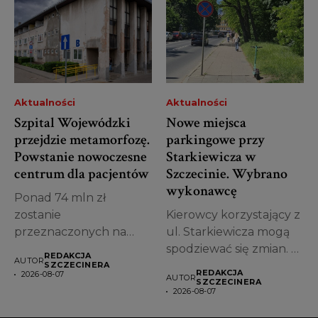
Aktualności
Aktualności
Szpital Wojewódzki
Nowe miejsca
przejdzie metamorfozę.
parkingowe przy
Powstanie nowoczesne
Starkiewicza w
centrum dla pacjentów
Szczecinie. Wybrano
wykonawcę
Ponad 74 mln zł
zostanie
Kierowcy korzystający z
przeznaczonych na
ul. Starkiewicza mogą
przebudowę jednego z
spodziewać się zmian. W
REDAKCJA
AUTOR
najstarszych obiektów...
Szczecinie wybrano...
SZCZECINERA
REDAKCJA
2026-08-07
AUTOR
SZCZECINERA
2026-08-07