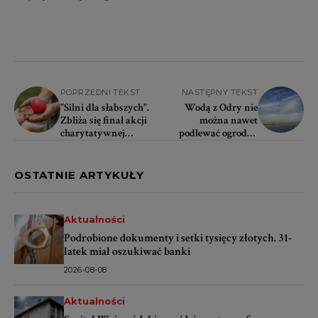
POPRZEDNI TEKST
NASTĘPNY TEKST
"Silni dla słabszych".
Wodą z Odry nie
Zbliża się finał akcji
można nawet
charytatywnej
podlewać ogrodu i
Stowarzyszenia
działki. Są ważne
"Broda i Tatuaż"
zakazy!
OSTATNIE ARTYKUŁY
Aktualności
Podrobione dokumenty i setki tysięcy złotych. 31-
latek miał oszukiwać banki
2026-08-08
Aktualności