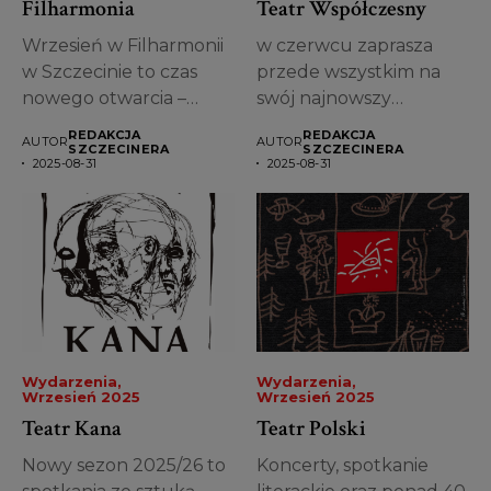
Filharmonia
Teatr Współczesny
Wrzesień w Filharmonii
w czerwcu zaprasza
w Szczecinie to czas
przede wszystkim na
nowego otwarcia –
swój najnowszy
inauguracja kolejnego...
spektakl przygotowany
REDAKCJA
REDAKCJA
AUTOR
AUTOR
przez Michała...
SZCZECINERA
SZCZECINERA
2025-08-31
2025-08-31
Wydarzenia
Wydarzenia
Wrzesień 2025
Wrzesień 2025
Teatr Kana
Teatr Polski
Nowy sezon 2025/26 to
Koncerty, spotkanie