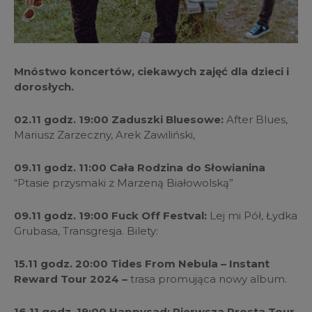
Mnóstwo koncertów, ciekawych zajęć dla dzieci i
dorosłych.
02.11
godz. 19:00 Zaduszki Bluesowe:
After Blues,
Mariusz Zarzeczny, Arek Zawiliński,
09.11 godz. 11:00 Cała Rodzina do Słowianina
“Ptasie przysmaki z Marzeną Białowolską”
09.11 godz. 19:00 Fuck Off Festval:
Lej mi Pół, Łydka
Grubasa, Transgresja. Bilety:
15.11 godz. 20:00 Tides From Nebula – Instant
Reward Tour 2024 –
trasa promująca nowy album.
16.11 godz. 19:00 Happysad: Pierwsza Prosta Tour.