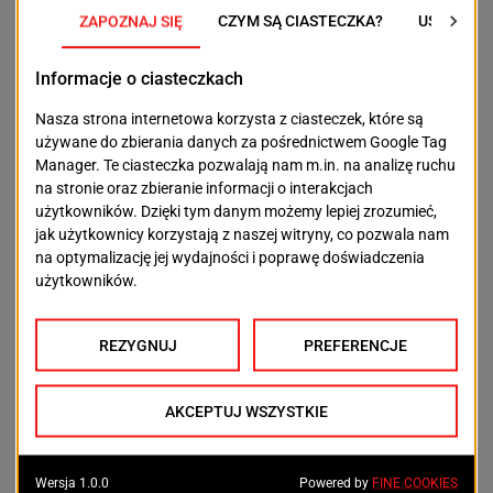
Inspirujące Wtorki Seniora:
05.11.
Kabaret „Kolorowe Ptaki”
z DK 13 MUZ w
programie „Sas wita Was”
08.11.
Chór Kanon i zespół „Ale-Babki
” śpiewają
pieśni patriotyczne
19.11.
Srebrzyści Akordeoniści
„Muzycznie dookoła
świata”
26.11.
Andrzej Giza
– Recital
więcej:
http://www.slowianin.org
POPRZEDNI TEKST
NASTĘPNY TEKST