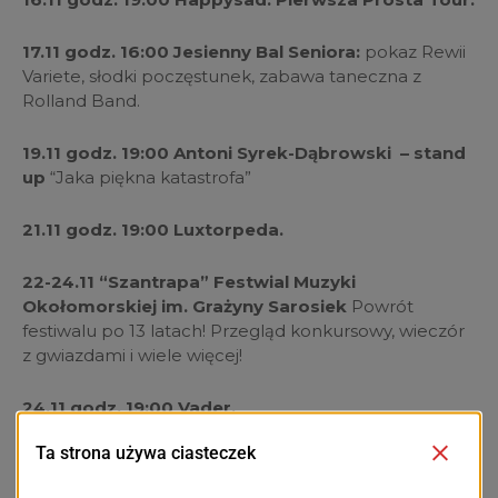
17.11 godz. 16:00 Jesienny Bal Seniora:
pokaz Rewii
Variete, słodki poczęstunek, zabawa taneczna z
Rolland Band.
19.11 godz. 19:00 Antoni Syrek-Dąbrowski – stand
up
“Jaka piękna katastrofa”
21.11 godz. 19:00 Luxtorpeda.
22-24.11 “Szantrapa” Festwial Muzyki
Okołomorskiej im. Grażyny Sarosiek
Powrót
festiwalu po 13 latach! Przegląd konkursowy, wieczór
z gwiazdami i wiele więcej!
24.11 godz. 19:00 Vader.
29.11 godz. 19:00 KSU + The Bill
“Idź pod prąd” Tour
2024.