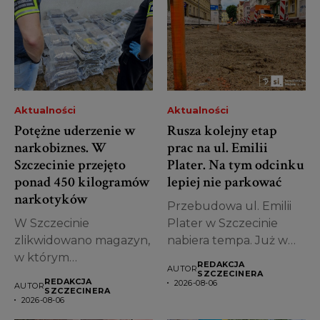
Aktualności
Aktualności
Potężne uderzenie w
Rusza kolejny etap
narkobiznes. W
prac na ul. Emilii
Szczecinie przejęto
Plater. Na tym odcinku
ponad 450 kilogramów
lepiej nie parkować
narkotyków
Przebudowa ul. Emilii
W Szczecinie
Plater w Szczecinie
zlikwidowano magazyn,
nabiera tempa. Już w
w którym
piątek, 7...
REDAKCJA
AUTOR
przechowywano
SZCZECINERA
REDAKCJA
2026-08-06
AUTOR
ogromne ilości
SZCZECINERA
2026-08-06
narkotyków.