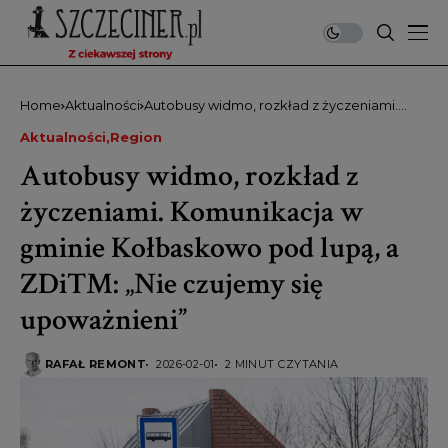
Home
Aktualności
Autobusy widmo, rozkład z życzeniami.
Komunikacja w gminie Kołbaskowo pod
Aktualności
Region
lupą, a ZDiTM: „Nie czujemy się
upoważnieni”
Autobusy widmo, rozkład z
życzeniami. Komunikacja w
gminie Kołbaskowo pod lupą, a
ZDiTM: „Nie czujemy się
upoważnieni”
RAFAŁ REMONT
2026-02-01
2 MINUT CZYTANIA