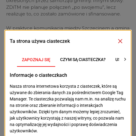
określonych przez samorząd gminny. Innymi słowy:
ZDiTM nie planuje połączeń „po swojemu”, lecz
realizuje to, co zostało zamówione i sfinansowane.
W praktyce komunikacja między Szczecinem a gminą
podmiejską działa jak usługa kontraktowa. Zakres
kursów, częstotliwość, trasy i godziny funkcjonowania
są pochodną umowy i środków, jakie gmina
przeznacza na ten cel. Każde zwiększenie liczby
kursów, poprawa regularności, nowe połączenia czy
rozszerzenie oferty na wieczory i weekendy oznaczają
konieczność nowych ustaleń i — co kluczowe —
zwiększenia finansowania.
ZDiTM w swojej odpowiedzi wskazuje także na inne
czynniki, które wpływają na funkcjonowanie
transportu: sytuację kadrową kierowców, dostępność
taboru, uwarunkowania drogowe. Jednak wprost
zaznacza, że jest w stałym kontakcie z gminą i w
przypadku zgłoszenia potrzeby zmian, jest gotowy je
przygotować.