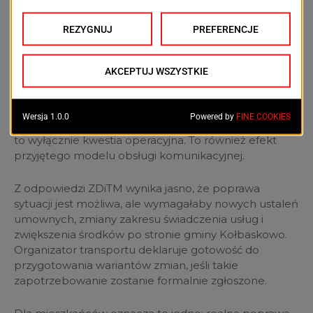
To odwraca perspektywę. Problem nie leży wyłącznie
w organizacji przewozów, ale w decyzjach
dotyczących tego,
jaką komunikację gmina chce i
jest gotowa finansować
. W tym kontekście skargi
mieszkańców nabierają innego znaczenia. Jeśli
autobus nie przyjeżdża, jeśli kursów jest zbyt mało,
jeśli po godzinie 20 trudno wrócić do domu — nie jest
to wyłącznie kwestia operacyjna. To również efekt
przyjętego modelu obsługi komunikacyjnej.
Z odpowiedzi ZDiTM wynika jasno, że poprawa
sytuacji jest możliwa, ale wymagałaby nowych ustaleń
umownych, zmiany zakresu świadczenia usług i
zwiększenia środków po stronie gminy Kołbaskowo.
Organizator transportu deklaruje gotowość do
przygotowania wariantów zmian, jeśli takie
zapotrzebowanie zostanie formalnie zgłoszone.