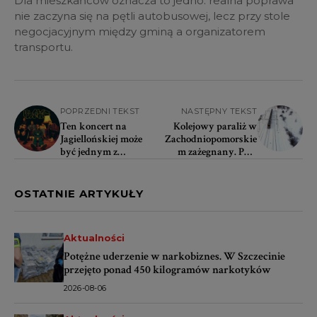
Dla mieszkańców oznacza to jedno: realna poprawa
nie zaczyna się na pętli autobusowej, lecz przy stole
negocjacyjnym między gminą a organizatorem
transportu.
POPRZEDNI TEKST
NASTĘPNY TEKST
Ten koncert na
Kolejowy paraliż w
Jagiellońskiej może
Zachodniopomorskie
być jednym z
m zażegnany. PKP
najciekawszych tej
ogłasza przełom
zimy
OSTATNIE ARTYKUŁY
Aktualności
Potężne uderzenie w narkobiznes. W Szczecinie
przejęto ponad 450 kilogramów narkotyków
2026-08-06