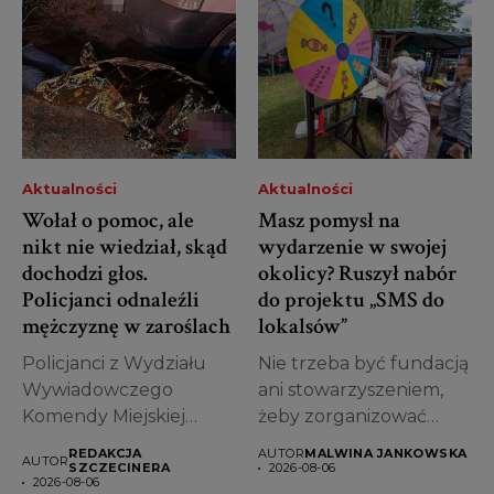
Funkcjonariusze
zabezpieczyli...
Aktualności
Aktualności
Wołał o pomoc, ale
Masz pomysł na
nikt nie wiedział, skąd
wydarzenie w swojej
dochodzi głos.
okolicy? Ruszył nabór
Policjanci odnaleźli
do projektu „SMS do
mężczyznę w zaroślach
lokalsów”
Policjanci z Wydziału
Nie trzeba być fundacją
Wywiadowczego
ani stowarzyszeniem,
Komendy Miejskiej
żeby zorganizować
Policji w Szczecinie
koncert, warsztaty, grę
REDAKCJA
AUTOR
MALWINA JANKOWSKA
AUTOR
odnaleźli mężczyznę
miejską...
SZCZECINERA
2026-08-06
2026-08-06