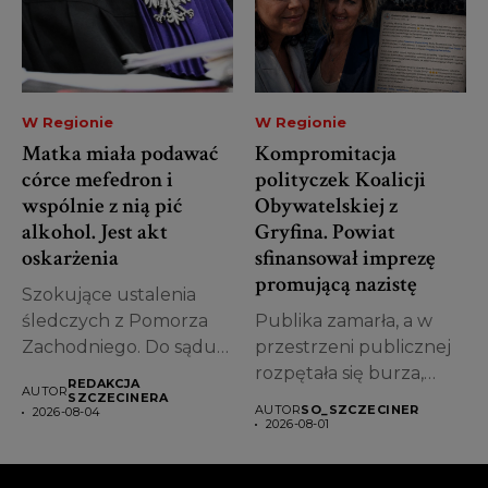
W Regionie
W Regionie
Matka miała podawać
Kompromitacja
córce mefedron i
polityczek Koalicji
wspólnie z nią pić
Obywatelskiej z
alkohol. Jest akt
Gryfina. Powiat
oskarżenia
sfinansował imprezę
promującą nazistę
Szokujące ustalenia
śledczych z Pomorza
Publika zamarła, a w
Zachodniego. Do sądu
przestrzeni publicznej
trafił akt oskarżenia
rozpętała się burza,
REDAKCJA
AUTOR
przeciwko...
jakiej w powiecie...
SZCZECINERA
AUTOR
SO_SZCZECINER
2026-08-04
2026-08-01