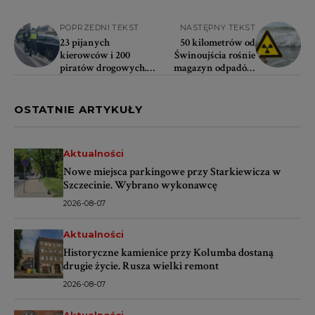
POPRZEDNI TEKST
NASTĘPNY TEKST
23 pijanych
50 kilometrów od
kierowców i 200
Świnoujścia rośnie
piratów drogowych.
magazyn odpadów
Policja podsumowuje
radioaktywnych. W
weekend
Niemczech trwa
dyskusja, w Polsce
OSTATNIE ARTYKUŁY
cisza
Aktualności
Nowe miejsca parkingowe przy Starkiewicza w
Szczecinie. Wybrano wykonawcę
2026-08-07
Aktualności
Historyczne kamienice przy Kolumba dostaną
drugie życie. Rusza wielki remont
2026-08-07