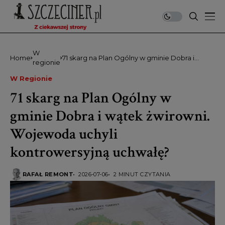
W
Home
71 skarg na Plan Ogólny w gminie Dobra i
regionie
wątek żwirowni. Wojewoda uchyli
kontrowersyjną uchwałę?
W Regionie
71 skarg na Plan Ogólny w
gminie Dobra i wątek żwirowni.
Wojewoda uchyli
kontrowersyjną uchwałę?
RAFAŁ REMONT
2026-07-06
2 MINUT CZYTANIA