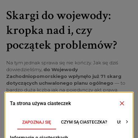
Skargi do wojewody:
kropka nad i, czy
początek problemów?
Na tym jednak sprawa się nie kończy. Jak się dziś
dowiedzieliśmy,
do Wojewody
Zachodniopomorskiego wpłynęło już 71 skarg
dotyczących uchwalonego planu ogólnego
— to
bardzo duża liczba jak na pojedynczy akt prawa
miejscowego jednej gminy. Skargi są obecnie
analizowane, a urząd wojewódzki bada, czy w
procedurze uchwalania dokumentu nie doszło do
nieprawidłowości. Nie można wykluczyć, że jeśli
nadzór prawny dopatrzy się uchybień, wojewoda
uchyli uchwałę rady gminy w całości lub w części — co
oznaczałoby powrót do punktu wyjścia, ponowną,