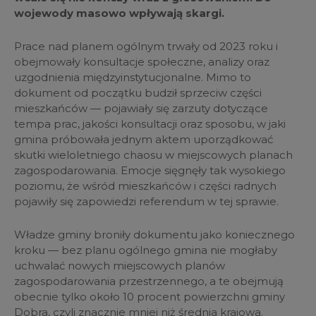
wojewody masowo wpływają skargi.
Prace nad planem ogólnym trwały od 2023 roku i
obejmowały konsultacje społeczne, analizy oraz
uzgodnienia międzyinstytucjonalne. Mimo to
dokument od początku budził sprzeciw części
mieszkańców — pojawiały się zarzuty dotyczące
tempa prac, jakości konsultacji oraz sposobu, w jaki
gmina próbowała jednym aktem uporządkować
skutki wieloletniego chaosu w miejscowych planach
zagospodarowania. Emocje sięgnęły tak wysokiego
poziomu, że wśród mieszkańców i części radnych
pojawiły się zapowiedzi referendum w tej sprawie.
Władze gminy broniły dokumentu jako koniecznego
kroku — bez planu ogólnego gmina nie mogłaby
uchwalać nowych miejscowych planów
zagospodarowania przestrzennego, a te obejmują
obecnie tylko około 10 procent powierzchni gminy
Dobra, czyli znacznie mniej niż średnia krajowa.