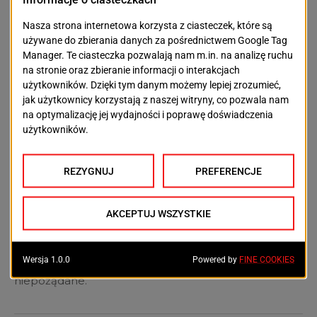
kosztowną procedurę planistyczną i kolejne miesiące
niepewności dla mieszkańców i inwestorów.
W międzyczasie w gminie Dobra wybuchł kolejny
konflikt na linii władza–mieszkańcy. Tym razem
dotyczy społeczności Kościna i okolic. Chodzi o
planowaną tam budowę żwirowni, której zgodnie z
zapisami dopiero co uchwalonego planu ogólnego,
według mieszkańców, w tym miejscu być nie
powinno. Sprawa budzi dodatkowe pytania o
spójność samego dokumentu — skoro plan ogólny
ma porządkować politykę przestrzenną gminy,
pojawienie się kontrowersyjnej inwestycji
wydobywczej tuż po jego uchwaleniu stawia pod
znakiem zapytania, na ile dokument rzeczywiście
chroni interesy mieszkańców, a na ile pozostawia
furtki dla inwestycji, które społeczność uznaje za
niepożądane.