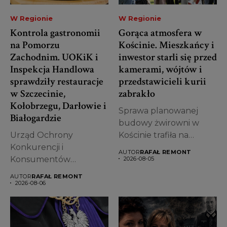
W Regionie
W Regionie
Kontrola gastronomii
Gorąca atmosfera w
na Pomorzu
Kościnie. Mieszkańcy i
Zachodnim. UOKiK i
inwestor starli się przed
Inspekcja Handlowa
kamerami, wójtów i
sprawdziły restauracje
przedstawicieli kurii
w Szczecinie,
zabrakło
Kołobrzegu, Darłowie i
Sprawa planowanej
Białogardzie
budowy żwirowni w
Urząd Ochrony
Kościnie trafiła na
Konkurencji i
antenę ogólnopolską,
AUTOR
RAFAŁ REMONT
Konsumentów
wywołując ogromne...
2026-08-05
podsumował pierwsze
AUTOR
RAFAŁ REMONT
półrocze 2026 roku w
2026-08-06
zakresie...