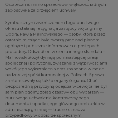
Ostatecznie, mimo sprzeciwów, większość radnych
zagłosowała za przyjęciem uchwały.
Symbolicznym zwieńczeniem tego burzliwego
okresu stała się rezygnacja zastępcy wójta gminy
Dobra, Pawła Malinowskiego — osoby, która przez
ostatnie miesiące była twarzą prac nad planem
ogólnym i publicznie informowała o postępach
procedury. Odszedł on w cieniu innego skandalu –
Malinowski złożył dymisję po narastającej presji
społecznej i politycznej, związanej z wątpliwościami
wokół jego wykształcenia oraz zasiadania w radzie
nadzorczej spółki komunalnej w Policach. Sprawą
zainteresowały się także organy ścigania. Choć
bezpośrednią przyczyną odejścia wicewójta nie był
sam plan ogólny, zbieg czasowy obu wydarzeń —
burzliwego uchwalenia kontrowersyjnego
dokumentu i upadku jego głównego architekta w
administracji gminnej — trudno uznać za
przypadkowy w odbiorze społecznym.