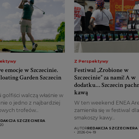
pektywy
Z Perspektywy
e emocje w Szczecinie.
Festiwal „Zrobione w
loating Garden Szczecin
Szczecinie” za nami! A w
dodatku… Szczecin pachn
kawą
i golfiści walczą właśnie w
nie o jedno z najbardziej
W ten weekend ENEA Ar
owych trofeów...
zamieniła się w festiwal dl
smakoszy kawy...
DAKCJA SZCZECINERA
20
AUTOR
REDAKCJA SZCZECINERA
2026-04-19