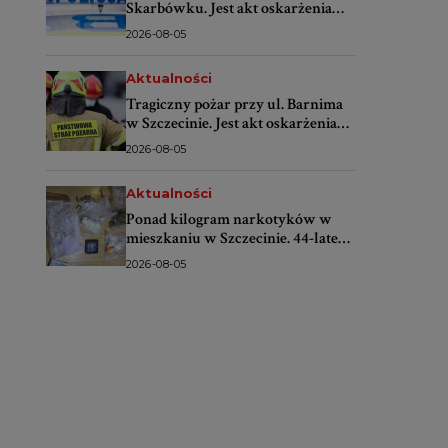
Skarbówku. Jest akt oskarżenia
przeciwko 58-letniej kierującej
2026-08-05
Aktualności
Tragiczny pożar przy ul. Barnima
w Szczecinie. Jest akt oskarżenia
przeciwko 46-latkowi
2026-08-05
Aktualności
Ponad kilogram narkotyków w
mieszkaniu w Szczecinie. 44-latek
trafił do aresztu
2026-08-05