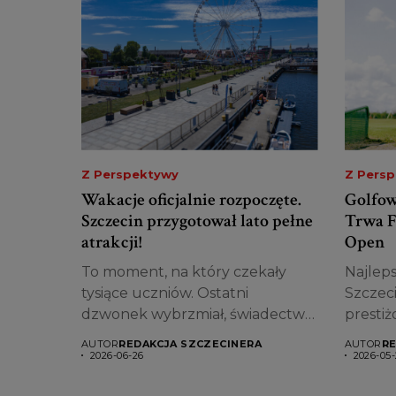
Z Perspektywy
Z Pers
Wakacje oficjalnie rozpoczęte.
Golfow
Szczecin przygotował lato pełne
Trwa F
atrakcji!
Open
To moment, na który czekały
Najleps
tysiące uczniów. Ostatni
Szczeci
dzwonek wybrzmiał, świadectwa
prestiż
trafiły...
AUTOR
REDAKCJA SZCZECINERA
AUTOR
RE
2026-06-26
2026-05-