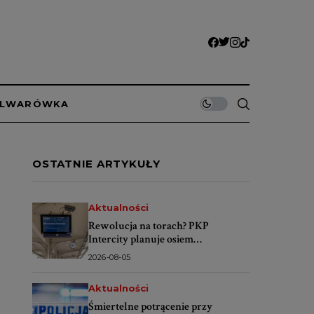
ULWARÓWKA
OSTATNIE ARTYKUŁY
Aktualności
Rewolucja na torach? PKP
Intercity planuje osiem
codziennych pociągów Warszawa–
2026-08-05
Świnoujście
Aktualności
Śmiertelne potrącenie przy