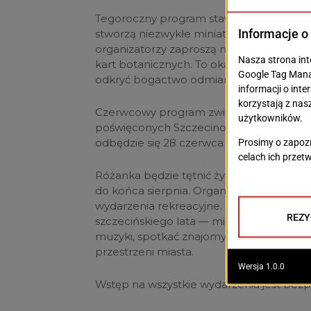
Tegoroczny program stawia także na eduk
stworzą niezwykłe miniaturowe książki ar
organizatorzy zaproszą na spacer po Og
kart botanicznych. To okazja, by poznać h
odkryć bogactwo odmian róż.
Czerwcowy program zwieńczy koncert zes
poświęconych Szczecinowi, morzu i żeg
odbędzie się 28 czerwca i będzie muzyc
Różanka będzie tętnić życiem przez całe
do końca sierpnia. Organizatorzy zapowiad
wydarzenia rekreacyjne. Dla wielu mies
szczecińskiego lata — miejscem, gdzie 
muzyki, spotkać znajomych i spędzić czas
przestrzeni miasta.
Wstęp na wszystkie wydarzenia jest bezp