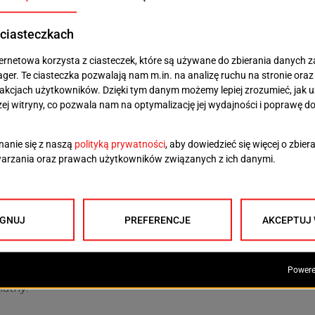
ację i kreatywność. Już 20 czerwca uczestnicy
tystyczne inspirowane symboliką róży. Tydzień później
rodzie Różanym połączony z tworzeniem autorskich
istorię jednego z najpiękniejszych miejsc w Szczecinie i
połu IGA’cki Band. Artyści znani są z utworów
larskim tradycjom Pomorza Zachodniego. Koncert
znym ukłonem w stronę morskiej tożsamości miasta.
 wakacje. 19. sezon Różanego Ogrodu Sztuki potrwa aż
ają kolejne koncerty, warsztaty, spotkania i
zkańców to właśnie Różanka jest symbolem
można odpocząć od miejskiego zgiełku, posłuchać
 w otoczeniu jednej z najpiękniejszych zielonych
łatny: