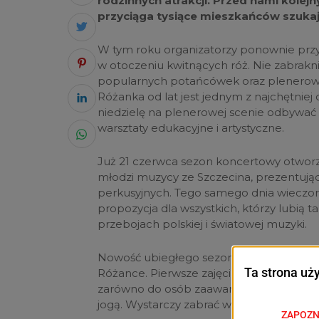
rodzinnych atrakcji. Przed nami kolej
przyciąga tysiące mieszkańców szuka
W tym roku organizatorzy ponownie prz
w otoczeniu kwitnących róż. Nie zabrakni
popularnych potańcówek oraz plenerowej
Różanka od lat jest jednym z najchętnie
niedzielę na plenerowej scenie odbywać 
warsztaty edukacyjne i artystyczne.
Już 21 czerwca sezon koncertowy otworzy
młodzi muzycy ze Szczecina, prezentują
perkusyjnych. Tego samego dnia wieczo
propozycja dla wszystkich, którzy lubią
przebojach polskiej i światowej muzyki.
Nowość ubiegłego sezonu okazała się str
Różance. Pierwsze zajęcia zaplanowano n
zarówno do osób zaawansowanych, jak i 
jogą. Wystarczy zabrać własną matę i po